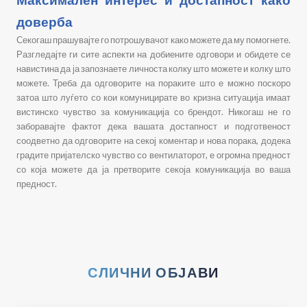
доверба
Секогаш прашувајте го потрошувачот како можете да му помогнете.
Разгледајте ги сите аспекти на добиените одговори и обидете се
навистина да ја запознаете личноста колку што можете и колку што
можете. Треба да одговорите на пораките што е можно поскоро
затоа што луѓето со кои комуницирате во кризна ситуација имаат
вистинско чувство за комуникација со брендот. Никогаш не го
заборавајте фактот дека вашата достапност и подготвеност
соодветно да одговорите на секој коментар и нова порака, додека
градите пријателско чувство со вентилаторот, е огромна предност
со која можете да ја претворите секоја комуникација во ваша
предност.
СЛИЧНИ ОБЈАВИ