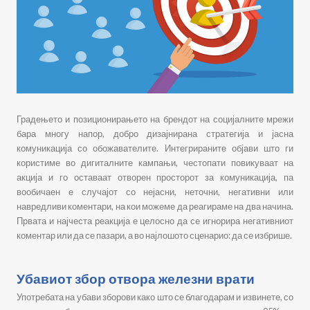
Градењето и позиционирањето на брендот на социјалните мрежи
бара многу напор, добро дизајнирана стратегија и јасна
комуникација со обожавателите. Интегрираните објави што ги
користиме во дигиталните кампањи, честопати повикуваат на
акција и го оставаат отворен просторот за комуникација, па
вообичаен е случајот со нејасни, неточни, негативни или
навредливи коментари, на кои можеме да реагираме на два начина.
Првата и најчеста реакција е целосно да се игнорира негативниот
коментар или да се пазари, а во најлошото сценарио: да се избрише.
Убавиот збор отвора железни врати
Употребата на убави зборови како што се благодарам и извинете, со