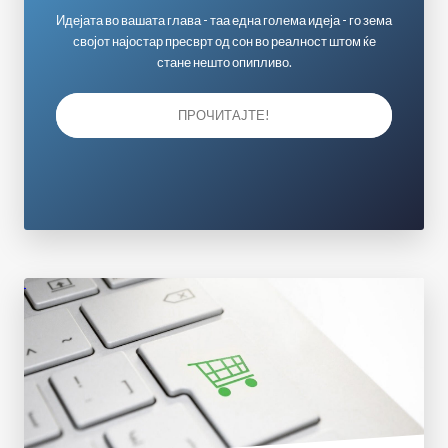
Идејата во вашата глава - таа една голема идеја - го зема
својот најостар пресврт од сон во реалност штом ќе
стане нешто опипливо.
ПРОЧИТАЈТЕ!