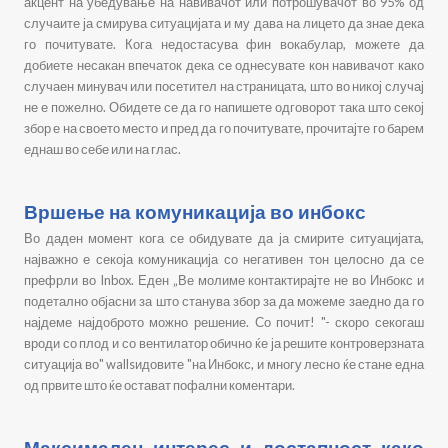
акцент на убедување на навивачот или потрошувачот во 95% од
случаите ја смирува ситуацијата и му дава на лицето да знае дека
го почитувате. Кога недостасува фин вокабулар, можете да
добиете несакан впечаток дека се однесувате кон навивачот како
случаен минувач или посетител на страницата, што во никој случај
не е пожелно. Обидете се да го напишете одговорот така што секој
збор е на своето место и пред да го почитувате, прочитајте го барем
еднаш во себе или на глас.
Вршење на комуникација во инбокс
Во даден момент кога се обидувате да ја смирите ситуацијата,
најважно е секоја комуникација со негативен тон целосно да се
префрли во Inbox. Еден „Ве молиме контактирајте не во Инбокс и
подетално објасни за што станува збор за да можеме заедно да го
најдеме најдоброто можно решение. Со почит! "- скоро секогаш
вроди со плод и со вентилатор обично ќе ја решите контроверзната
ситуација во" wallsидовите "на Инбокс, и многу лесно ќе стане една
од првите што ќе остават пофални коментари.
Максимален интерес и достапност како