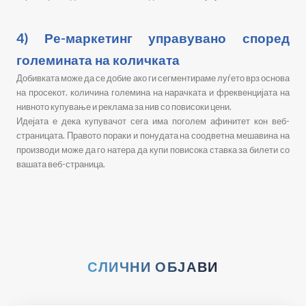
4) Ре-маркетинг управувано според
големината на количката
Добивката може да се добие ако ги сегментираме луѓето врз основа
на просекот. количина големина на нарачката и фреквенцијата на
нивното купување и реклама за нив со повисоки цени.
Идејата е дека купувачот сега има поголем афинитет кон веб-
страницата. Правото пораки и понудата на соодветна мешавина на
производи може да го натера да купи повисока ставка за билети со
вашата веб-страница.
СЛИЧНИ ОБЈАВИ