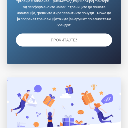
трговија е запалива. Триењето од кој било број фактори –
од перформансите на веб-страниците до лошата
навигација, грешките и ирелевантните понуди – може да
ја попречат трансакцијата и да ја нарушат лојалноста на
брендот.
ПРОЧИТАЈТЕ!