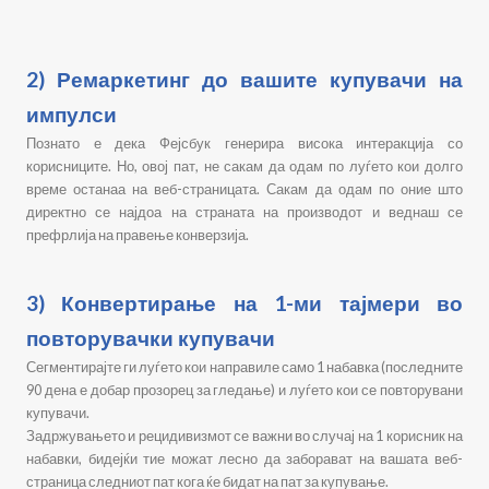
2) Ремаркетинг до вашите купувачи на
импулси
Познато е дека Фејсбук генерира висока интеракција со
корисниците. Но, овој пат, не сакам да одам по луѓето кои долго
време останаа на веб-страницата. Сакам да одам по оние што
директно се најдоа на страната на производот и веднаш се
префрлија на правење конверзија.
3) Конвертирање на 1-ми тајмери во
повторувачки купувачи
Сегментирајте ги луѓето кои направиле само 1 набавка (последните
90 дена е добар прозорец за гледање) и луѓето кои се повторувани
купувачи.
Задржувањето и рецидивизмот се важни во случај на 1 корисник на
набавки, бидејќи тие можат лесно да заборават на вашата веб-
страница следниот пат кога ќе бидат на пат за купување.