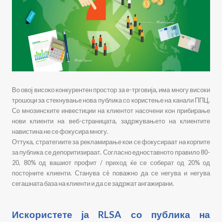
Во овој високо конкурентен простор за е-трговија, има многу високи
трошоци за стекнување нова публика со користење на канали ППЦ.
Со мнозинските инвестиции на клиентот насочени кон прибирање
нови клиенти на веб-страницата, задржувањето на клиентите
навистина не се фокусира многу.
Оттука, стратегиите за рекламирање кои се фокусираат на корпите
за публика се депоритизираат. Согласно едноставното правило 80-
20, 80% од вашиот профит / приход ќе се соберат од 20% од
постојните клиенти. Станува сè поважно да се негува и негува
сегашната база на клиенти и да се задржат ангажирани.
Искористете ја RLSA со публика на