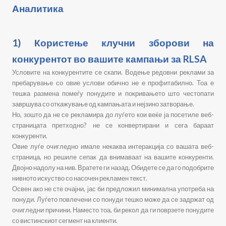
Аналитика
1) Користење клучни зборови на
конкурентот во вашите кампањи за RLSA
Условите на конкурентите се скапи. Водење редовни реклами за
пребарување со овие услови обично не е профитабилно. Тоа е
тешка размена помеѓу понудите и покривањето што честопати
завршува со откажување од кампањата и нејзино затворање.
Но, зошто да не се рекламира до луѓето кои веќе ја посетиле веб-
страницата претходно? не се конвертирани и сега бараат
конкуренти.
Овие луѓе очигледно имале некаква интеракција со вашата веб-
страница, но решиле сепак да внимаваат на вашите конкуренти.
Двојно надолу на нив. Вратете ги назад. Обидете се да го подобрите
нивното искуство со насочен рекламен текст.
Освен ако не сте очајни, јас би предложил минимална употреба на
понуди. Луѓето повлечени со понуди тешко може да се задржат од
очигледни причини. Наместо тоа, би рекол да ги поврзете понудите
со вистинскиот сегмент на клиенти.