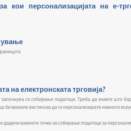
за кои персонализацијата на е-тр
стување
траницата
та на електронската трговија?
 започнува со собирање податоци. Треба да знаете што бар
аш би можеле вистински да го персонализирате нивното иску
е дадени важните точки за собирање податоци за персонализ