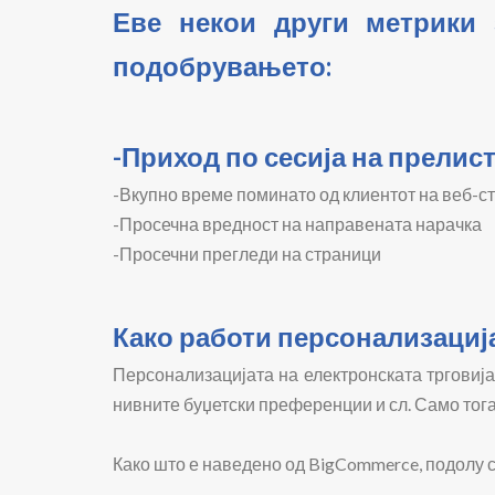
Еве некои други метрики 
подобрувањето:
-Приход по сесија на прели
-Вкупно време поминато од клиентот на веб-с
-Просечна вредност на направената нарачка
-Просечни прегледи на страници
Како работи персонализација
Персонализацијата на електронската трговија
нивните буџетски преференции и сл. Само тог
Како што е наведено од BigCommerce, подолу с