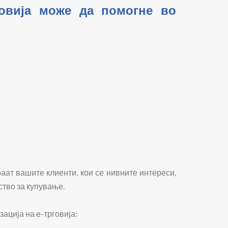
говија може да помогне во
аат вашите клиенти, кои се нивните интереси,
ство за купување.
ација на е-трговија: