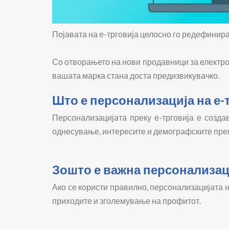
Појавата на е-трговија целосно го редефинира
Со отворањето на нови продавници за електрон
вашата марка стана доста предизвикувачко.
Што е персонализација на е-
Персонализацијата преку е-трговија е созд
однесување, интересите и демографските пре
Зошто е важна персонализаци
Ако се користи правилно, персонализацијата н
приходите и зголемување на профитот.