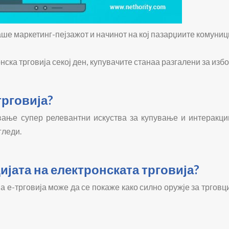
ше маркетинг-пејзажот и начинот на кој пазарџиите комуниц
ска трговија секој ден, купувачите станаа разгалени за из
трговија?
авање супер релевантни искуства за купување и интеракци
гледи.
јата на електронската трговија?
а е-трговија може да се покаже како силно оружје за тргов