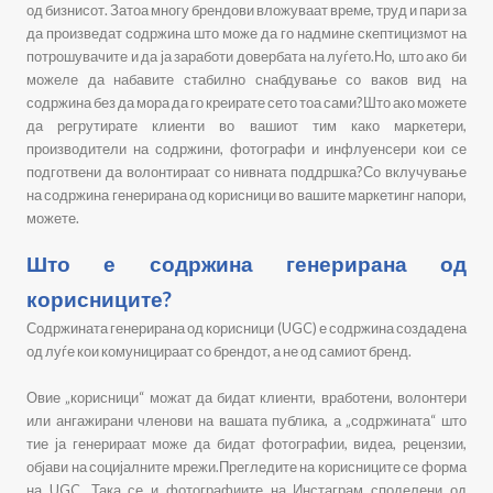
од бизнисот. Затоа многу брендови вложуваат време, труд и пари за
да произведат содржина што може да го надмине скептицизмот на
потрошувачите и да ја заработи довербата на луѓето.Но, што ако би
можеле да набавите стабилно снабдување со ваков вид на
содржина без да мора да го креирате сето тоа сами?Што ако можете
да регрутирате клиенти во вашиот тим како маркетери,
производители на содржини, фотографи и инфлуенсери кои се
подготвени да волонтираат со нивната поддршка?Со вклучување
на содржина генерирана од корисници во вашите маркетинг напори,
можете.
Што е содржина генерирана од
корисниците?
Содржината генерирана од корисници (UGC) е содржина создадена
од луѓе кои комуницираат со брендот, а не од самиот бренд.
Овие „корисници“ можат да бидат клиенти, вработени, волонтери
или ангажирани членови на вашата публика, а „содржината“ што
тие ја генерираат може да бидат фотографии, видеа, рецензии,
објави на социјалните мрежи.Прегледите на корисниците се форма
на UGC. Така се и фотографиите на Инстаграм споделени од