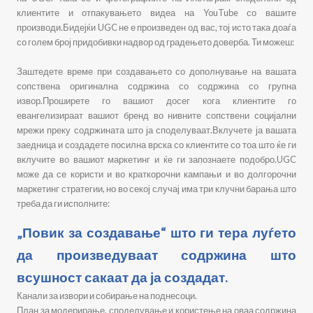
клиентите и отпакувањето видеа на YouTube со вашите
производи.Бидејќи UGC не е произведен од вас, тој исто така доаѓа
со голем број придобивки надвор од градењето доверба. Ти можеш:
Заштедете време при создавањето со дополнување на вашата
сопствена оригинална содржина со содржина со групна
извор.Проширете го вашиот досег кога клиентите го
евангелизираат вашиот бренд во нивните сопствени социјални
мрежи преку содржината што ја споделуваат.Вклучете ја вашата
заедница и создадете посилна врска со клиентите со тоа што ќе ги
вклучите во вашиот маркетинг и ќе ги запознаете подобро.UGC
може да се користи и во краткорочни кампањи и во долгорочни
маркетинг стратегии, но во секој случај има три клучни барања што
треба да ги исполните:
„Повик за создавање“ што ги тера луѓето
да произведуваат содржина што
всушност сакаат да ја создадат.
Канали за извори и собирање на поднесоци.
План за модерирање, споделување и користење на оваа содржина