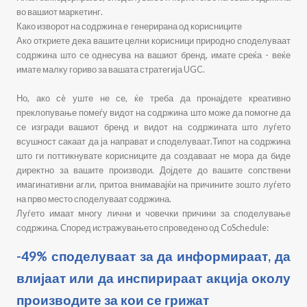
во вашиот маркетинг.
Како извор
от
на содржина
е
генерирана од корисниците
Ако откриете дека вашите целни корисници природно споделуваат
содржина што се однесува на вашиот бренд, имате среќа - веќе
имате малку гориво за вашата стратегија UGC.
Но, ако сè уште не се, ќе треба да пронајдете креативно
преклопување помеѓу видот на содржина што може да помогне да
се изгради вашиот бренд и видот на содржината што луѓето
всушност сакаат да ја направат и споделуваат.Типот на содржина
што ги поттикнувате корисниците да создаваат не мора да биде
директно за вашите производи. Дојдете до вашите сопствени
имагинативни агли, притоа внимавајќи на причините зошто луѓето
на прво место споделуваат содржина.
Луѓето имаат многу лични и човечки причини за споделување
содржина. Според истражувањето спроведено од CoSchedule:
-49% споделуваат за да информираат, да
влијаат или да инспирираат акција околу
производите за кои се грижат