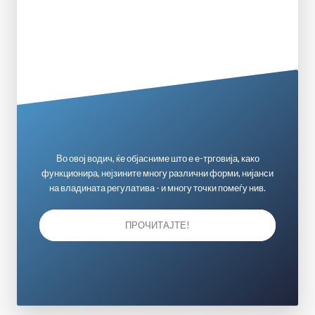
Во овој водич, ќе објасниме што е е-трговија, како
функционира, нејзините многу различни форми, нијанси
на владината регулатива - и многу точки помеѓу нив.
ПРОЧИТАЈТЕ!