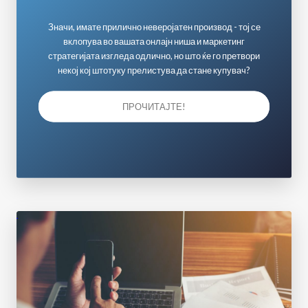
Значи, имате прилично неверојатен производ - тој се
вклопува во вашата онлајн ниша и маркетинг
стратегијата изгледа одлично, но што ќе го претвори
некој кој штотуку прелистува да стане купувач?
ПРОЧИТАЈТЕ!