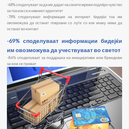
-
68% споделуваат за да им дадат на своите мрежи подобро чувство
за тоа кои се и нивниот идентитет
-
78% споделуваат информации на интернет бидејќи тоа им
овозможува да останат поврзани со луѓе со кои инаку нема да
останат во контакт
-69% споделуваат информации бидејќи
им овозможува да учествуваат во светот
-
84% споделуваат за поддршка на иницијативи или брендови
за кои се грижат