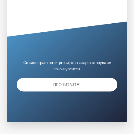
Со силен раст на е-трговијата, пазарот станува сè
поконкурентен.
ПРОЧИТАЈТЕ!