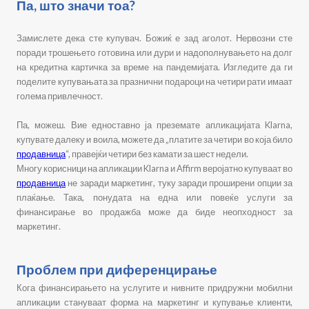
Па, што значи тоа?
Замислете дека сте купувач. Божиќ е зад аголот. Нервозни сте
поради трошењето готовина или дури и надополнувањето на долг
на кредитна картичка за време на пандемијата. Изгледите да ги
поделите купувањата за празнични подароци на четири рати имаат
голема привлечност.
Па, можеш. Вие едноставно ја преземате апликацијата Klarna,
купувате далеку и воила, можете да „платите за четири во која било
продавница
“, правејќи четири без камати за шест недели.
Многу корисници на апликации Klarna и Affirm веројатно купуваат во
продавница
не заради маркетинг, туку заради проширени опции за
плаќање. Така, понудата на една или повеќе услуги за
финансирање во продажба може да биде неопходност за
маркетинг.
Проблем при диференцирање
Кога финансирањето на услугите и нивните придружни мобилни
апликации стануваат форма на маркетинг и купување клиенти,