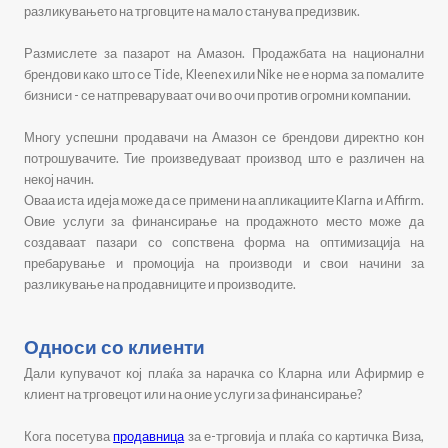
разликувањето на трговците на мало станува предизвик.
Размислете за пазарот на Амазон. Продажбата на национални
брендови како што се Tide, Kleenex или Nike не е норма за помалите
бизниси - се натпреваруваат очи во очи против огромни компании.
Многу успешни продавачи на Амазон се брендови директно кон
потрошувачите. Тие произведуваат производ што е различен на
некој начин.
Оваа иста идеја може да се примени на апликациите Klarna и Affirm.
Овие услуги за финансирање на продажното место може да
создаваат пазари со сопствена форма на оптимизација на
пребарување и промоција на производи и свои начини за
разликување на продавниците и производите.
Односи со клиенти
Дали купувачот кој плаќа за нарачка со Кларна или Афирмир е
клиент на трговецот или на оние услуги за финансирање?
Кога посетува
продавница
за е-трговија и плаќа со картичка Виза,