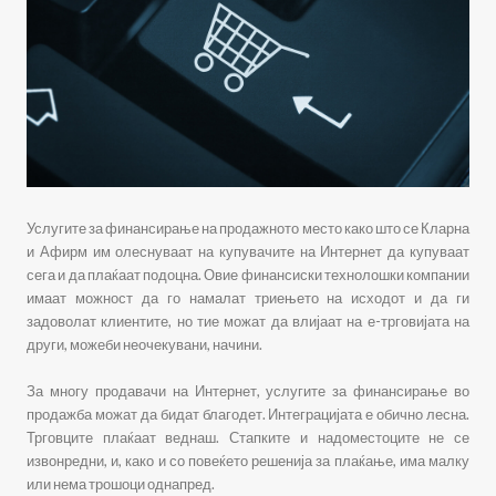
Услугите за финансирање на продажното место како што се Кларна
и Афирм им олеснуваат на купувачите на Интернет да купуваат
сега и да плаќаат подоцна. Овие финансиски технолошки компании
имаат можност да го намалат триењето на исходот и да ги
задоволат клиентите, но тие можат да влијаат на е-трговијата на
други, можеби неочекувани, начини.
За многу продавачи на Интернет, услугите за финансирање во
продажба можат да бидат благодет. Интеграцијата е обично лесна.
Трговците плаќаат веднаш. Стапките и надоместоците не се
извонредни, и, како и со повеќето решенија за плаќање, има малку
или нема трошоци однапред.