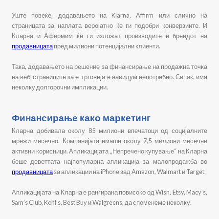
Уште повеќе, додавањето на Klarna, Affirm или слично на
страницата за наплата веројатно ќе ги подобри конверзиите. И
Кларна и Афирмим ќе ги изложат производите и брендот на
продавницата
пред милиони потенцијални клиенти.
Така, додавањето на решение за финансирање на продажна точка
на веб-страниците за е-трговија е навидум непотребно. Сепак, има
неколку долгорочни импликации.
Финансирање како маркетинг
Кларна добивала околу 85 милиони впечатоци од социјалните
мрежи месечно. Компанијата имаше околу 7,5 милиони месечни
активни корисници. Апликацијата „Непречено купување“ на Кларна
беше деветтата најпопуларна апликација за малопродажба во
продавницата
за апликации на iPhone зад Amazon, Walmart и Target.
Апликацијата на Кларна е рангирана повисоко од Wish, Etsy, Macy’s,
Sam’s Club, Kohl’s, Best Buy и Walgreens, да споменеме неколку.