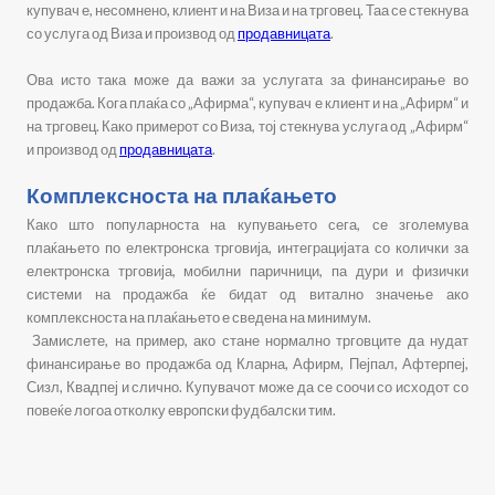
купувач е, несомнено, клиент и на Виза и на трговец. Таа се стекнува
со услуга од Виза и производ од
продавницата
.
Ова исто така може да важи за услугата за финансирање во
продажба. Кога плаќа со „Афирма“, купувач е клиент и на „Афирм“ и
на трговец. Како примерот со Виза, тој стекнува услуга од „Афирм“
и производ од
продавницата
.
Комплексноста на плаќањето
Како што популарноста на купувањето сега, се зголемува
плаќањето по електронска трговија, интеграцијата со колички за
електронска трговија, мобилни паричници, па дури и физички
системи на продажба ќе бидат од витално значење ако
комплексноста на плаќањето е сведена на минимум.
Замислете, на пример, ако стане нормално трговците да нудат
финансирање во продажба од Кларна, Афирм, Пејпал, Афтерпеј,
Сизл, Квадпеј и слично. Купувачот може да се соочи со исходот со
повеќе логоа отколку европски фудбалски тим.