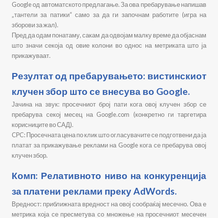
Google од автоматското предлагање. За ова пребарување напишав
„тантели за патики“ само за да ги започнам работите (игра на
зборови за жал).
Пред да одам понатаму, сакам да одвојам малку време да објаснам
што значи секоја од овие колони во однос на метриката што ја
прикажуваат.
Резултат од пребарувањето: вистинскиот
клучен збор што се внесува во Google.
Јачина на звук: просечниот број пати кога овој клучен збор се
пребарува секој месец на Google.com (конкретно ги таргетира
корисниците во САД).
CPC: Просечната цена по клик што огласувачите се подготвени да ја
платат за прикажување реклами на Google кога се пребарува овој
клучен збор.
Комп: Релативното ниво на конкуренција
за платени реклами преку AdWords.
Вредност: приближната вредност на овој сообраќај месечно. Ова е
метрика која се пресметува со множење на просечниот месечен