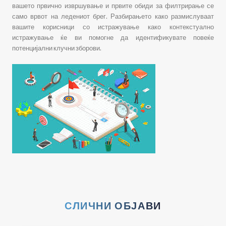
вашето првично извршување и првите обиди за филтрирање се
само врвот на ледениот брег. Разбирањето како размислуваат
вашите корисници со истражување како контекстуално
истражување ќе ви помогне да идентификувате повеќе
потенцијални клучни зборови.
СЛИЧНИ ОБЈАВИ