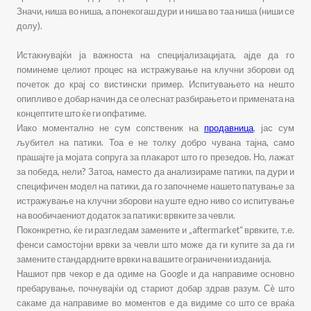
Значи, ниша во ниша, а понекогаш дури и ниша во таа ниша (ниши се
долу).
Истакнувајќи ја важноста на специјализацијата, ајде да го
поминеме целиот процес на истражување на клучни зборови од
почеток до крај со вистински пример. Испитувањето на нешто
опипливо е добар начин да се олеснат разбирањето и примената на
концептите што ќе ги опфатиме.
Иако моментално не сум сопственик на
продавница
, јас сум
љубител на патики. Тоа е не толку добро чувана тајна, само
прашајте ја мојата сопруга за плакарот што го презедов. Но, лажат
за победа, нели? Затоа, наместо да анализираме патики, па дури и
специфичен модел на патики, да го започнеме нашето патување за
истражување на клучни зборови на уште едно ниво со испитување
на вообичаениот додаток за патики: врвките за чевли.
Поконкретно, ќе ги разгледам замените и „aftermarket“ врвките, т.е.
фенси самостојни врвки за чевли што може да ги купите за да ги
замените стандардните врвки на вашите ограничени изданија.
Нашиот прв чекор е да одиме на Google и да направиме основно
пребарување, почнувајќи од стариот добар здрав разум. Сè што
сакаме да направиме во моментов е да видиме со што се враќа