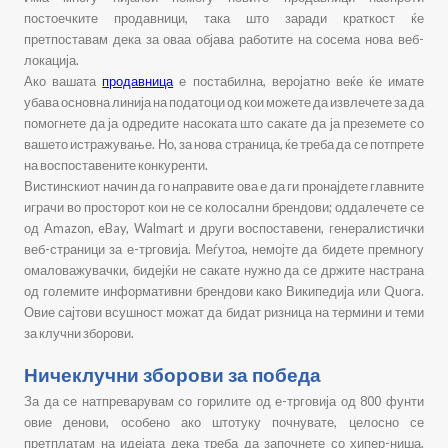
постоечките продавници, така што заради краткост ќе
претпоставам дека за оваа објава работите на сосема нова веб-
локација.
Ако вашата
продавница
е постабилна, веројатно веќе ќе имате
убава основна линија на податоци од кои можете да извлечете за да
помогнете да ја одредите насоката што сакате да ја преземете со
вашето истражување. Но, за нова страница, ќе треба да се потпрете
на воспоставените конкуренти.
Вистинскиот начин да го направите ова е да ги пронајдете главните
играчи во просторот кои не се колосални брендови; оддалечете се
од Amazon, eBay, Walmart и други воспоставени, генералистички
веб-страници за е-трговија. Меѓутоа, немојте да бидете премногу
омаловажувачки, бидејќи не сакате нужно да се држите настрана
од големите информативни брендови како Википедија или Quora.
Овие сајтови всушност можат да бидат ризница на термини и теми
за клучни зборови.
Ничеклучни зборови за победа
За да се натпреварувам со горилите од е-трговија од 800 фунти
овие денови, особено ако штотуку почнувате, целосно се
претплатам на идејата дека треба да започнете со хипер-ниша.