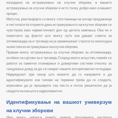
изградена на истражување на клучни зборови, а вашето
истражување за клучни зборови е исто толку добро како и вашиот
процес.
Меѓутоа, разговарајте со многу сопственици на онлајн продавници
и честопати ќе откриете дека истражувањето на клучни зборови се
чувствува како најмистичниот дел од целата кампања. Ова не е
помогнато од фактот што многу луѓе кои даваат совети за
оптимизација за е-трговија не ја применуваат строгоста неопходна
за вистинско истражување на клучни зборови.
Правам многу истражувања за клучни зборови за оптимизација,
особено за сајтови за е-трговија. Според моето искуство, повеќе се
работи за паметно планирање и доверливи системи отколку за
танцување дожд за да се смират нашите алгоритамски господари.
Највредниот прв чекор што можете да го направите е да
идентификувате кои типови на термини треба да ги следите,
агресивно да ја проширите таа листа и потоа решително да ја
сведете на она што е најрелевантно.
Идентификување на вашиот универзум
на клучни зборови
Има многу нијанси помеѓу новите продавници наспроти