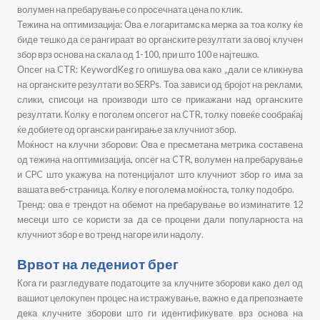
волумен на пребарување со просечната цена по клик.
Тежина на оптимизација: Ова е логаритамска мерка за тоа колку ќе
биде тешко да се рангираат во органските резултати за овој клучен
збор врз основа на скала од 1-100, при што 100 е најтешко.
Опсег на CTR: KeywordKeg го опишува ова како „дали се кликнува
на органските резултати во SERPs. Тоа зависи од бројот на реклами,
слики, списоци на производи што се прикажани над органските
резултати. Колку е поголем опсегот на CTR, толку повеќе сообраќај
ќе добиете од органски рангирање за клучниот збор.
Моќност на клучни зборови: Ова е пресметана метрика составена
од тежина на оптимизација, опсег на CTR, волумен на пребарување
и CPC што укажува на потенцијалот што клучниот збор го има за
вашата веб-страница. Колку е поголема моќноста, толку подобро.
Тренд: ова е трендот на обемот на пребарување во изминатите 12
месеци што се користи за да се процени дали популарноста на
клучниот збор е во тренд нагоре или надолу.
Врвот на ледениот брег
Кога ги разгледувате податоците за клучните зборови како дел од
вашиот целокупен процес на истражување, важно е да препознаете
дека клучните зборови што ги идентификувате врз основа на