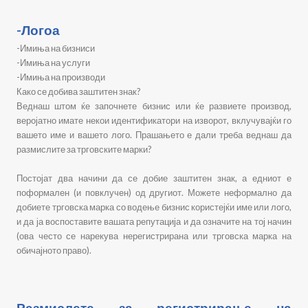
-Логоа
-Имиња на бизниси
-Имиња на услуги
-Имиња на производи
Како се добива заштитен знак?
Веднаш штом ќе започнете бизнис или ќе развиете производ,
веројатно имате некои идентификатори на изворот, вклучувајќи го
вашето име и вашето лого. Прашањето е дали треба веднаш да
размислите за трговските марки?
Постојат два начини да се добие заштитен знак, а едниот е
поформален (и повклучен) од другиот. Можете неформално да
добиете трговска марка со водење бизнис користејќи име или лого,
и да ја воспоставите вашата репутација и да означите на тој начин
(ова често се нарекува нерегистрирана или трговска марка на
обичајното право).
Размислете за регистрирање на