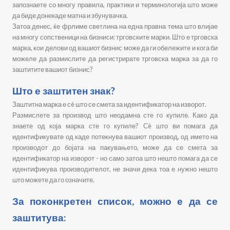
запознаете со многу правила, практики и терминологија што може
да биде донекаде матна и збунувачка.
Затоа денес, ќе фрлиме светлина на една правна тема што влијае
на многу сопственици на бизниси: трговските марки. Што е трговска
марка, кои делови од вашиот бизнис може да ги обележите и кога би
можеле да размислите да регистрирате трговска марка за да го
заштитите вашиот бизнис?
Што е заштитен знак?
Заштитна марка е сè што се смета за идентификатор на изворот.
Размислете за производ што неодамна сте го купиле. Како да
знаете од која марка сте го купиле? Сè што ви помага да
идентификувате од каде потекнува вашиот производ, од името на
производот до бојата на пакувањето, може да се смета за
идентификатор на изворот - но само затоа што нешто помага да се
идентификува производителот, не значи дека тоа е нужно нешто
што можете да го означите.
За поконкретен список, можно е да се
заштитува: