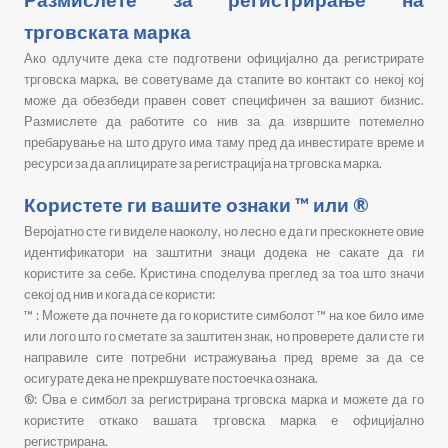
трговската марка
Ако одлучите дека сте подготвени официјално да регистрирате
трговска марка,
ве
советува
ме
да стапите во контакт со некој кој
може да обезбеди правен совет специфичен за вашиот бизнис.
Размислете да работите со нив за да извршите потемелно
пребарување на што друго има таму пред да инвестирате време и
ресурси за да аплицирате за регистрација на трговска марка.
Користете ги вашите ознаки ™ или ®
Веројатно сте ги виделе наоколу, но лесно е да ги прескокнете овие
идентификатори на заштитни знаци додека не сакате да ги
користите за себе. Кристина споделува преглед за тоа што значи
секој од нив и кога да се користи:
™ : Можете да почнете да го користите симболот ™ на кое било име
или лого што го сметате за заштитен знак, но проверете дали сте ги
направиле сите потребни истражувања пред време за да се
осигурате дека не прекршувате постоечка ознака.
®: Ова е симбол за регистрирана трговска марка и можете да го
користите откако вашата трговска марка е официјално
регистрирана.