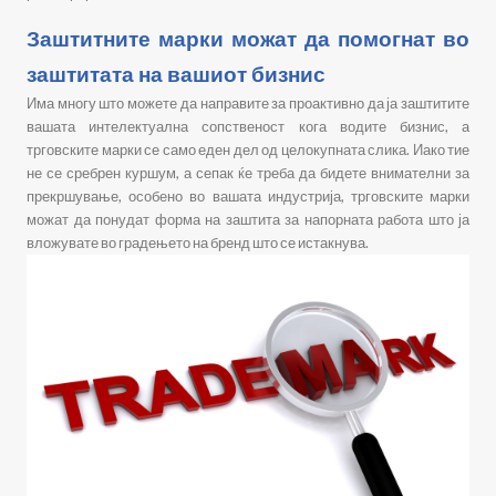
Заштитните марки можат да помогнат во
заштитата на вашиот бизнис
Има многу што можете да направите за проактивно да ја заштитите
вашата интелектуална сопственост кога водите бизнис, а
трговските марки се само еден дел од целокупната слика. Иако тие
не се сребрен куршум, а сепак ќе треба да бидете внимателни за
прекршување, особено во вашата индустрија, трговските марки
можат да понудат форма на заштита за напорната работа што ја
вложувате во градењето на бренд што се истакнува.