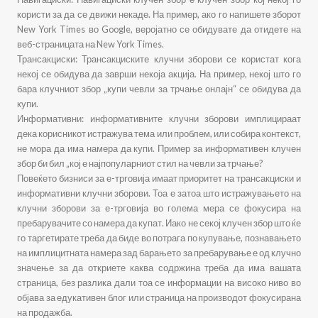
користи за да се движи некаде. На пример, ако го напишете зборот
New York Times во Google, веројатно се обидувате да отидете на
веб-страницата на New York Times.
Трансакциски: Трансакциските клучни зборови се користат кога
некој се обидува да заврши некоја акција. На пример, некој што го
бара клучниот збор „купи чевли за трчање онлајн“ се обидува да
купи.
Информативни: информативните клучни зборови имплицираат
дека корисникот истражува тема или проблем, или собира контекст,
не мора да има намера да купи. Пример за информативен клучен
збор би бил „кој е најпопуларниот стил на чевли за трчање?
Повеќето бизниси за е-трговија имаат приоритет на трансакциски и
информативни клучни зборови. Тоа е затоа што истражувањето на
клучни зборови за е-трговија во голема мера се фокусира на
пребарувачите со намера да купат. Иако не секој клучен збор што ќе
го таргетирате треба да биде во потрага по купување, познавањето
на имплицитната намера зад барањето за пребарување е од клучно
значење за да откриете каква содржина треба да има вашата
страница, без разлика дали тоа се информации на високо ниво во
објава за едукативен блог или страница на производот фокусирана
на продажба.