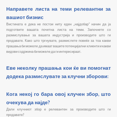
Направете листа на теми релевантни за
вашиот бизнис
Вистината е дека не постои ниту еден „најдобар“ начин да ја
подготвите вашата почетна листа на теми. Започнете со
размислување за вашата индустрија и производите што ги
продавате. Како што тргнувате, размислете повеќе за тоа какви
прашања би можеле да имаат вашите потенцијални клиенти и какви
видови содржина би можеле да ги интересираат.
Еве неколку прашања кои ќе ви помогнат
додека размислувате за клучни зборови:
Кога некој го бара овој клучен збор, што
очекува да најде?
Дали клучниот збор е релевантен за производите што ги
продавате?