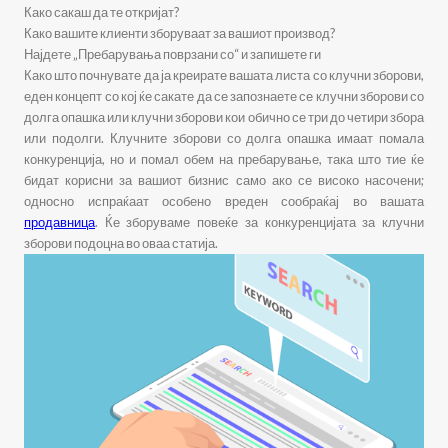
Како сакаш да те откријат?
Како вашите клиенти зборуваат за вашиот производ?
Најдете „Пребарувања поврзани со“ и запишете ги
Како што почнувате да ја креирате вашата листа со клучни зборови,
еден концепт со кој ќе сакате да се запознаете се клучни зборови со
долга опашка или клучни зборови кои обично се три до четири збора
или подолги. Клучните зборови со долга опашка имаат помала
конкуренција, но и помал обем на пребарување, така што тие ќе
бидат корисни за вашиот бизнис само ако се високо насочени;
односно испраќаат особено вреден сообраќај во вашата
продавница
. Ќе зборуваме повеќе за конкуренцијата за клучни
зборови подоцна во оваа статија.