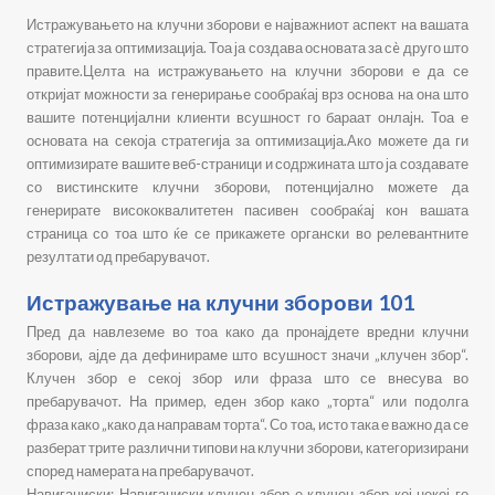
Истражувањето на клучни зборови е најважниот аспект на вашата
стратегија за оптимизација. Тоа ја создава основата за сè друго што
правите.Целта на истражувањето на клучни зборови е да се
откријат можности за генерирање сообраќај врз основа на она што
вашите потенцијални клиенти всушност го бараат онлајн. Тоа е
основата на секоја стратегија за оптимизација.Ако можете да ги
оптимизирате вашите веб-страници и содржината што ја создавате
со вистинските клучни зборови, потенцијално можете да
генерирате висококвалитетен пасивен сообраќај кон вашата
страница со тоа што ќе се прикажете органски во релевантните
резултати од пребарувачот.
Истражување на клучни зборови 101
Пред да навлеземе во тоа како да пронајдете вредни клучни
зборови, ајде да дефинираме што всушност значи „клучен збор“.
Клучен збор е секој збор или фраза што се внесува во
пребарувачот. На пример, еден збор како „торта“ или подолга
фраза како „како да направам торта“. Со тоа, исто така е важно да се
разберат трите различни типови на клучни зборови, категоризирани
според намерата на пребарувачот.
Навигациски: Навигациски клучен збор е клучен збор кој некој го