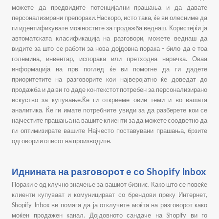
можете да предвидите потенцијални прашања и да давате
персонализирани препораки.
Наскоро, исто така, ќе ви олесниме да
ги идентификувате можностите за продажба веднаш. Користејќи ја
автоматската класификација на разговори, можете веднаш да
видите за што се работи за нова дојдовна порака - било да е тоа
големина, инвентар, испорака или претходна нарачка. Оваа
информација на прв поглед ќе ви помогне да ги дадете
приоритетите на разговорите кои најверојатно ќе доведат до
продажба и да ви го даде контекстот потребен за персонализирано
искуство за купување.Ќе ги откриеме овие теми и во вашата
аналитика. Ќе ги имате потребните увиди за да разберете кои се
најчестите прашања на вашите клиенти за да можете соодветно да
ги оптимизирате вашите Најчесто поставувани прашања, брзите
одговори и описот на производите.
Иднината на разговорот е со Shopify Inbox
Пораки е од клучно значење за вашиот бизнис. Како што се повеќе
клиенти купуваат и комуницираат со брендови преку Интернет,
Shopify Inbox ви помага да ја отклучите моќта на разговорот како
моќен продажен канал. Дојдовното сандаче на Shopify ви го