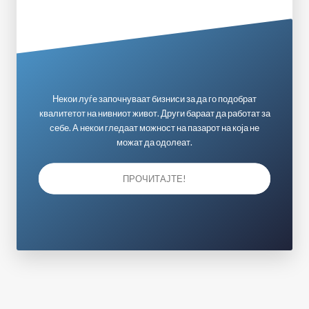
Некои луѓе започнуваат бизниси за да го подобрат
квалитетот на нивниот живот. Други бараат да работат за
себе. А некои гледаат можност на пазарот на која не
можат да одолеат.
ПРОЧИТАЈТЕ!