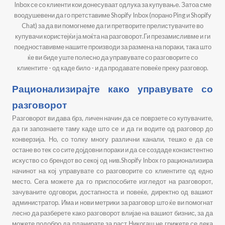
Inbox се со клиенти кои донесуваат одлука за купување. Затоа сме
воодушевени да го претставиме Shopify Inbox (порано Ping и Shopify
Chat) за да ви помогнеме да ги претворите прелистувачите во
купувачи користејќи ја моќта на разговорот.Ги презамисливме и ги
поедноставивме нашите производи за размена на пораки, така што
ќе ви биде уште полесно да управувате со разговорите со
клиентите - од каде било - и да продавате повеќе преку разговор.
Рационализирајте како управувате со
разговорот
Разговорот ви дава брз, личен начин да се поврзете со купувачите,
да ги запознаете таму каде што се и да ги водите од разговор до
конверзија. Но, со толку многу различни канали, тешко е да се
остане во тек со сите дојдовни пораки и да се создаде конзистентно
искуство со брендот во секој од нив.Shopify Inbox го рационализира
начинот на кој управувате со разговорите со клиентите од едно
место. Сега можете да го приспособите изгледот на разговорот,
зачуваните одговори, достапноста и повеќе, директно од вашиот
администратор. Има и нови метрики за разговор што ќе ви помогнат
лесно да разберете како разговорот влијае на вашиот бизнис, за да
можете подобро да планирате за раст.Никогаш не грижете се дека