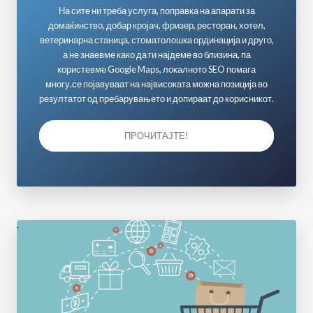
На сите ни треба услуга, поправка на апарати за
домаќинство, добар кројач, фризер, ресторан, хотел,
ветеринарна станица, стоматолошка ординација и друго,
а не знаевме како да ги најдеме во близина, па
користевме Google Maps, локалното SEO помага
многу.се појавуваат на највисоката можна позиција во
резултатот од пребарувањето и допираат до корисникот.
ПРОЧИТАЈТЕ!