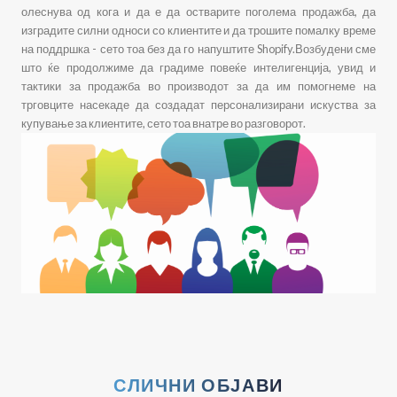
олеснува од кога и да е да остварите поголема продажба, да
изградите силни односи со клиентите и да трошите помалку време
на поддршка - сето тоа без да го напуштите Shopify.Возбудени сме
што ќе продолжиме да градиме повеќе интелигенција, увид и
тактики за продажба во производот за да им помогнеме на
трговците насекаде да создадат персонализирани искуства за
купување за клиентите, сето тоа внатре во разговорот.
СЛИЧНИ ОБЈАВИ