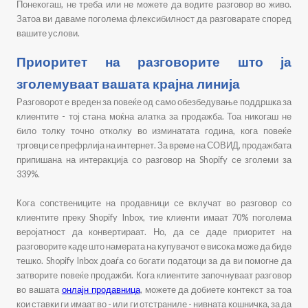
Понекогаш, не треба или не можете да водите разговор во живо.
Затоа ви даваме поголема флексибилност да разговарате според
вашите услови.
Приоритет на разговорите што ја
зголемуваат вашата крајна линија
Разговорот е вреден за повеќе од само обезбедување поддршка за
клиентите - тој стана моќна алатка за продажба. Тоа никогаш не
било толку точно отколку во изминатата година, кога повеќе
трговци се префрлија на интернет. За време на СОВИД, продажбата
припишана на интеракција со разговор на Shopify се зголеми за
339%.
Кога сопствениците на продавници се вклучат во разговор со
клиентите преку Shopify Inbox, тие клиенти имаат 70% поголема
веројатност да конвертираат. Но, да се даде приоритет на
разговорите каде што намерата на купувачот е висока може да биде
тешко. Shopify Inbox доаѓа со богати податоци за да ви помогне да
затворите повеќе продажби. Кога клиентите започнуваат разговор
во вашата
онлајн продавница
, можете да добиете контекст за тоа
кои ставки ги имаат во - или ги отстраниле - нивната кошничка, за да