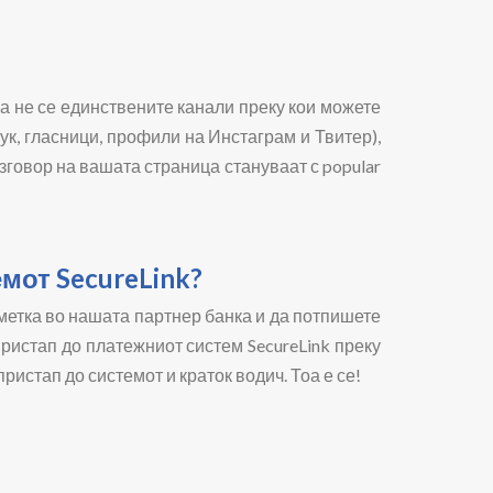
ва не се единствените канали преку кои можете
ук, гласници, профили на Инстаграм и Твитер),
азговор на вашата страница стануваат с popular
мот SecureLink?
сметка во нашата партнер банка и да потпишете
пристап до платежниот систем SecureLink преку
истап до системот и краток водич. Тоа е се!