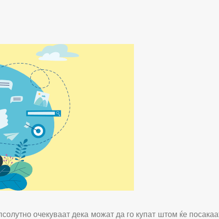
олутно очекуваат дека можат да го купат штом ќе посакаат