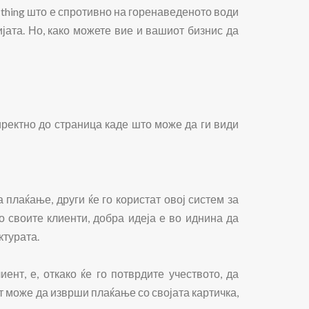
thing што е спротивно на горенаведеното води
та. Но, како можете вие ​​и вашиот бизнис да
директно до страница каде што може да ги види
плаќање, други ќе го користат овој систем за
 своите клиенти, добра идеја е во иднина да
ктурата.
ент, е, откако ќе го потврдите учеството, да
т може да изврши плаќање со својата картичка,