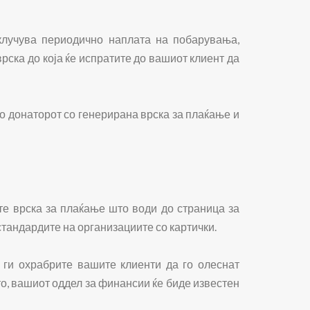
клучува периодично наплата на побарувања,
рска до која ќе испратите до вашиот клиент да
о донаторот со генерирана врска за плаќање и
те врска за плаќање што води до страница за
стандардите на организациите со картички.
 ги охрабрите вашите клиенти да го олеснат
то, вашиот оддел за финансии ќе биде известен