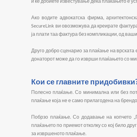
и ќе добиете известување дека плаќањето е у
Ако водите адвокатска фирма, архитектонс
SecureLink ви овозможува да креирате фактура
ја плати таа фактура без компликации, од ваш
Друго добро сценарио за плаќање на врската 
донаторот може да го изврши плаќањето со м
Кои се главните придобивки
Полесно плаќање. Со минимална или без потр
плаќање која не е само прилагодена на брендот
Побрзо плаќање. Со додавање на копчето „П
плаќањето по приемот отколку со кој било дру
за извршеното плаќање.