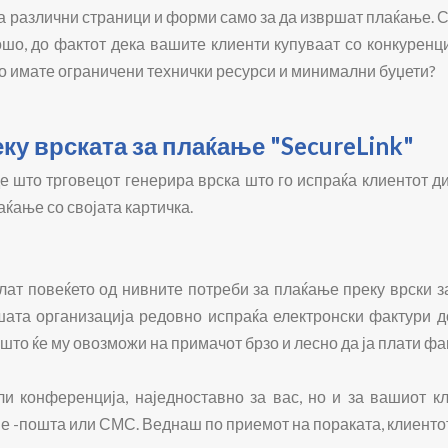
различни страници и форми само за да извршат плаќање. С
о, до фактот дека вашите клиенти купуваат со конкуренција
о имате ограничени технички ресурси и минимални буџети?
ку врската за плаќање "SecureLink"
де што трговецот генерира врска што го испраќа клиентот 
ќање со својата картичка.
ат повеќето од нивните потреби за плаќање преку врски за 
ата организација редовно испраќа електронски фактури до
што ќе му овозможи на примачот брзо и лесно да ја плати фа
 конференција, наједноставно за вас, но и за вашиот кли
у е -пошта или СМС. Веднаш по приемот на пораката, клиенто