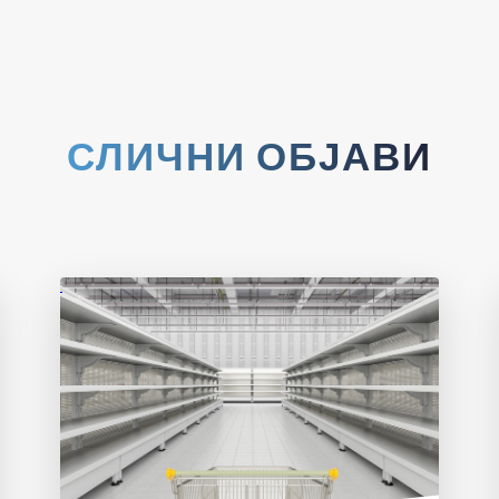
СЛИЧНИ ОБЈАВИ
Со силен раст на е-трговијата, пазарот
станува сè поконкурентен.