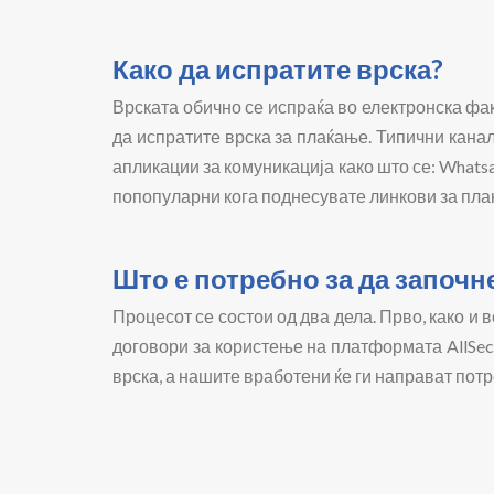
Како да испратите врска?
Врската обично се испраќа во електронска фак
да испратите врска за плаќање. Типични канал
апликации за комуникација како што се: Whatsa
попопуларни кога поднесувате линкови за пла
Што е потребно за да започн
Процесот се состои од два дела. Прво, како и
договори за користење на платформата AllSecu
врска, а нашите вработени ќе ги направат потр