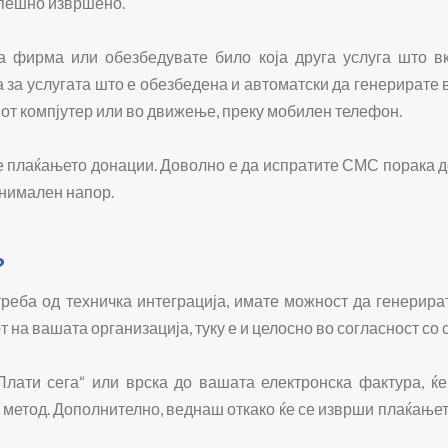
спешно извршено.
ка фирма или обезбедувате било која друга услуга што в
 за услугата што е обезбедена и автоматски да генерирате в
иот компјутер или во движење, преку мобилен телефон.
е плаќањето донации. Доволно е да испратите СМС порака д
инимален напор.
?
еба од техничка интеграција, имате можност да генерира
 на вашата организација, туку е и целосно во согласност со 
лати сега“ или врска до вашата електронска фактура, ќе
г метод. Дополнително, веднаш откако ќе се изврши плаќање