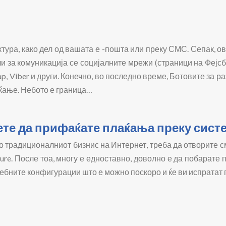
тура, како дел од вашата е -пошта или преку СМС. Сепак, о
и за комуникација се социјалните мрежи (страници на Фејсб
p, Viber и други. Конечно, во последно време, Ботовите за р
ќање. Небото е граница…
ете да прифаќате плаќања преку систе
 во традиционалниот бизнис на Интернет, треба да отворите 
re. После тоа, многу е едноставно, доволно е да побарате 
ебните конфигурации што е можно поскоро и ќе ви испратат пр