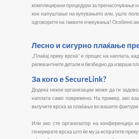
комплицирани процедури за пренасочување на 
кон напуштање на купувањето или, уште полош
одговорите на таквите очекувања? Особено ак
Лесно и сигурно плаќање пре
„Плаќај преку врска“ е процес на наплата, ка
релевантните детали и безбедно да изврши пла
За кого е SecureLink?
Додека некои организации може да ги задовол
наплата само повремено. На пример, ако ваш
вклучите врска за плаќање во вашите фактури 
Или ако сте организатор на конференција или
генерирате врска што ќе му ја испратите прек