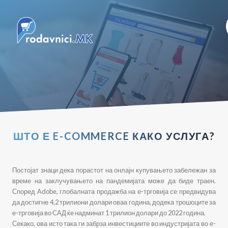
ШТО Е E-COMMERCE КАКО УСЛУГА?
Постојат знаци дека порастот на онлајн купувањето забележан за
време на заклучувањето на пандемијата може да биде траен.
Според Adobe, глобалната продажба на е-трговија се предвидува
да достигне 4,2 трилиони долари оваа година, додека трошоците за
е-трговија во САД ќе надминат 1 трилион долари до 2022 година.
Секако, ова исто така ги забрза инвестициите во индустријата во е-