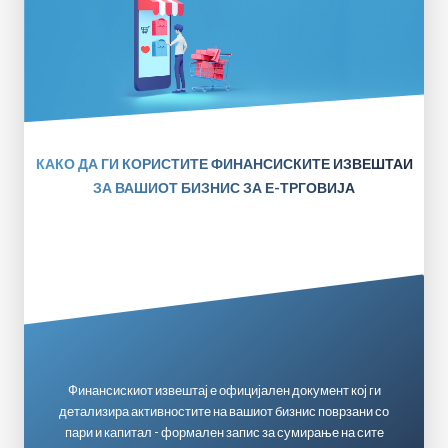
КАКО ДА ГИ КОРИСТИТЕ ФИНАНСИСКИТЕ ИЗВЕШТАИ
ЗА ВАШИОТ БИЗНИС ЗА Е-ТРГОВИЈА
Финансискиот извештај е официјален документ кој ги
детализира активностите на вашиот бизнис поврзани со
пари и капитал - формален запис за сумирање на сите