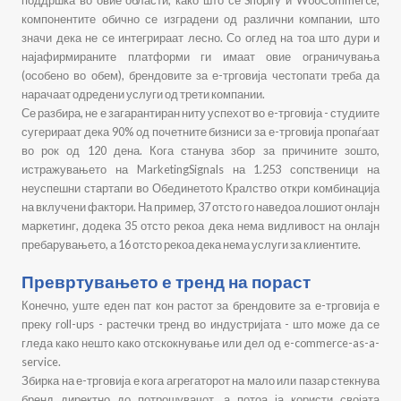
поддршка во овие области, како што се Shopify и WooCommerce,
компонентите обично се изградени од различни компании, што
значи дека не се интегрираат лесно. Со оглед на тоа што дури и
најафирмираните платформи ги имаат овие ограничувања
(особено во обем), брендовите за е-трговија честопати треба да
нарачаат одредени услуги од трети компании.
Се разбира, не е загарантиран ниту успехот во е-трговија - студиите
сугерираат дека 90% од почетните бизниси за е-трговија пропаѓаат
во рок од 120 дена. Кога станува збор за причините зошто,
истражувањето на MarketingSignals на 1.253 сопственици на
неуспешни стартапи во Обединетото Кралство откри комбинација
на вклучени фактори. На пример, 37 отсто го наведоа лошиот онлајн
маркетинг, додека 35 отсто рекоа дека нема видливост на онлајн
пребарувањето, а 16 отсто рекоа дека нема услуги за клиентите.
Превртувањето е тренд на пораст
Конечно, уште еден пат кон растот за брендовите за е-трговија е
преку roll-ups - растечки тренд во индустријата - што може да се
гледа како нешто како отскокнување или дел од e-commerce-as-a-
service.
Збирка на е-трговија е кога агрегаторот на мало или пазар стекнува
бренд директно до потрошувачот, а потоа ја користи својата