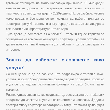
трговија; трговците на мало направија приближно 10 милијарди
американски долари во е-трговија инвестиции, аквизиции и
партнерства само од мај до јули 2020 година. Но, се разбира, не сите
малопродажни брендови се во позиција да работат или да се
прошират преку Интернет, најмногу поради скапата и комплицирана
технологија и инфраструктура што се бара.
Тука доаѓа „e-commerce-as-a-service“ – термин кој се користи за
опишување на компании кои нудат и софтвер и услуги потребни за
да им помогнат на брендовите да работат и да се размерат на
интернет.
Зошто да изберете e-commerce како
услуга?
Со цел целосно да се разбере што подразбира е-трговија-како-
услуга - и зошто брендовите би можеле да одат по овој пат - корисно
е да се разгледаат различните функции на секој бизнис за е-
трговија.
Разновидна мешавина, тие се движат од овозможување плаќања и
продажба до маркетинг, услуги на клиентите и испорака. И додека
постојат многу софтверски платформи таму што можат да понудат