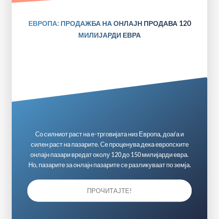
ЕВРОПА: ПРОДАЖБА НА ОНЛАЈН ПРОДАВА 120
МИЛИЈАРДИ ЕВРА
Со силниот раст на е-трговијата низ Европа, доаѓа и
силен раст на пазарите. Се проценува дека европските
онлајн пазари вредат околу 120 до 150 милијарди евра.
Но, пазарите за онлајн пазарите се разликуваат по земја.
ПРОЧИТАЈТЕ!