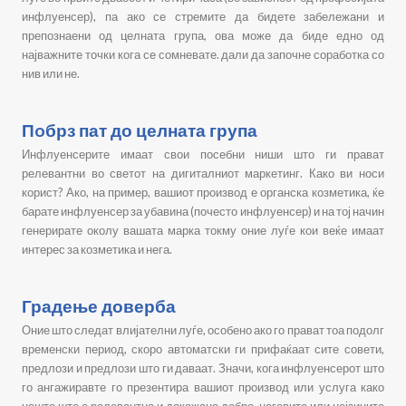
инфлуенсер), па ако се стремите да бидете забележани и
препознаени од целната група, ова може да биде едно од
најважните точки кога се сомневате. дали да започне соработка со
нив или не.
Пoбрз пат до целната група
Инфлуенсерите имаат свои посебни ниши што ги прават
релевантни во светот на дигиталниот маркетинг. Како ви носи
корист? Ако, на пример, вашиот производ е органска козметика, ќе
барате инфлуенсер за убавина (почесто инфлуенсер) и на тој начин
генерирате околу вашата марка токму оние луѓе кои веќе имаат
интерес за козметика и нега.
Градење доверба
Оние што следат влијателни луѓе, особено ако го прават тоа подолг
временски период, скоро автоматски ги прифаќаат сите совети,
предлози и предлози што ги даваат. Значи, кога инфлуенсерот што
го ангажиравте го презентира вашиот производ или услуга како
нешто што е релевантно и докажано добро, неговите или нејзините