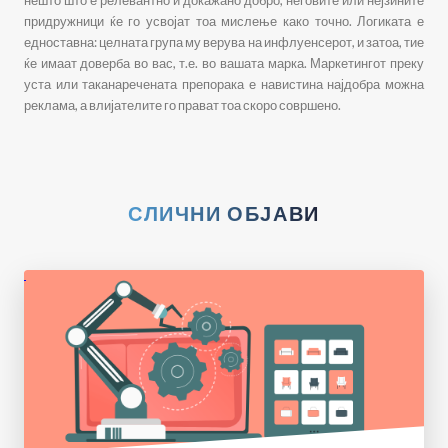
придружници ќе го усвојат тоа мислење како точно. Логиката е
едноставна: целната група му верува на инфлуенсерот, и затоа, тие
ќе имаат доверба во вас, т.е. во вашата марка. Маркетингот преку
уста или таканаречената препорака е навистина најдобра можна
реклама, а влијателите го прават тоа скоро совршено.
СЛИЧНИ ОБЈАВИ