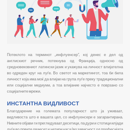
Потеклото на терминот „инфлуенсер“, кој денес е дел од
англискиот речник, потекнува од Франција, односно од
средновековниот латински јазик и укажува на личност влијателна
во одреден круг на луѓе. Во светот на маркетингот, тоа би била
личност која има моќ да влијае на група луѓе преку традиционални
или социјални медиуми, а тоа влијание најчесто е поврзано со
социјалните мрежи.
ИНСТАНТНА ВИДЛИВОСТ
Благодарение на големата популарност што ја уживаат,
видливоста што е вашата цел, со инфлуенсери е загарантирана.
Нивните објави ги прегледуваат десетици, па дури и стотици илјади
луѓе во првите дваесет и четири часа (во зависност од професијата