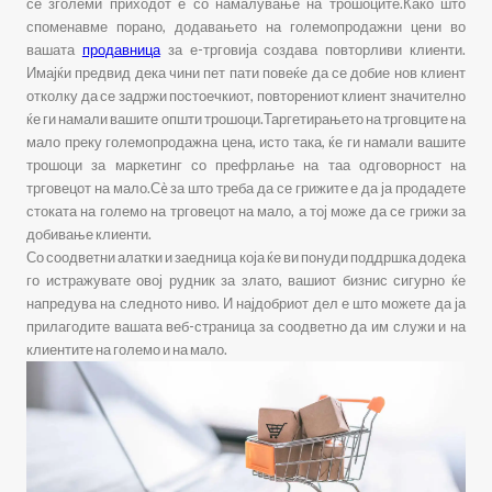
се зголеми приходот е со намалување на трошоците.Како што
споменавме порано, додавањето на големопродажни цени во
вашата
продавница
за е-трговија создава повторливи клиенти.
Имајќи предвид дека чини пет пати повеќе да се добие нов клиент
отколку да се задржи постоечкиот, повторениот клиент значително
ќе ги намали вашите општи трошоци.Таргетирањето на трговците на
мало преку големопродажна цена, исто така, ќе ги намали вашите
трошоци за маркетинг со префрлање на таа одговорност на
трговецот на мало.Сè за што треба да се грижите е да ја продадете
стоката на големо на трговецот на мало, а тој може да се грижи за
добивање клиенти.
Со соодветни алатки и заедница која ќе ви понуди поддршка додека
го истражувате овој рудник за злато, вашиот бизнис сигурно ќе
напредува на следното ниво. И најдобриот дел е што можете да ја
прилагодите вашата веб-страница за соодветно да им служи и на
клиентите на големо и на мало.