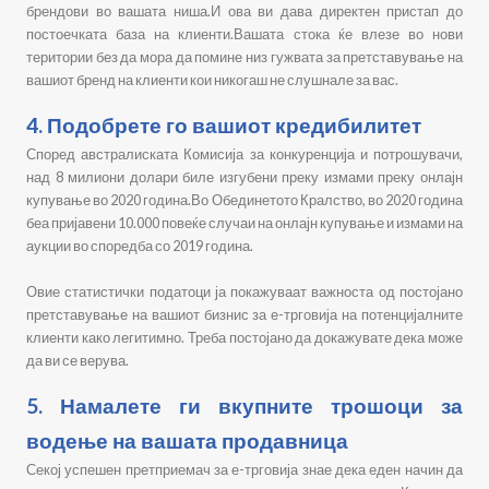
брендови во вашата ниша.И ова ви дава директен пристап до
постоечката база на клиенти.Вашата стока ќе влезе во нови
територии без да мора да помине низ гужвата за претставување на
вашиот бренд на клиенти кои никогаш не слушнале за вас.
4. Подобрете го вашиот кредибилитет
Според австралиската Комисија за конкуренција и потрошувачи,
над 8 милиони долари биле изгубени преку измами преку онлајн
купување во 2020 година.
В
о Обединетото Кралство, во 2020 година
беа пријавени 10.000 повеќе случаи на онлајн купување и измами на
аукции во споредба со 2019 година.
Овие статистички податоци ја покажуваат важноста од постојано
претставување на вашиот бизнис за е-трговија на потенцијалните
клиенти како легитимно. Треба постојано да докажувате дека може
да ви се верува.
5. Намалете ги вкупните трошоци за
водење на вашата продавница
Секој успешен претприемач за е-трговија знае дека еден начин да