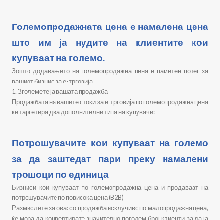
Големопродажната цена е намалена цена
што им ја нудите на клиентите кои
купуваат на големо.
Зошто додавањето на големопродажна цена е паметен потег за
вашиот бизнис за е-трговија
1. Зголемете ја вашата продажба
Продажбата на вашите стоки за е-трговија по големопродажна цена
ќе таргетира два дополнителни типа на купувачи:
Потрошувачите кои купуваат на големо
за да заштедат пари преку намалени
трошоци по единица
Бизниси кои купуваат по големопродажна цена и продаваат на
потрошувачите по повисока цена (B2B)
Размислете за ова: со продажба исклучиво по малопродажна цена,
ќе мора да конвертирате значително поголем број клиенти за да ја