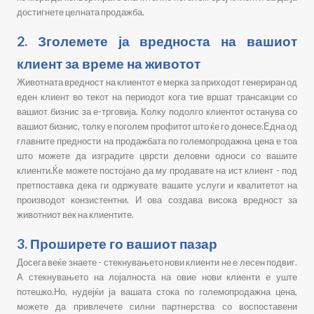
достигнете целната продажба.
2. Зголемете ја вредноста на вашиот
клиент за време на животот
Животната вредност на клиентот е мерка за приходот генериран од
еден клиент во текот на периодот кога тие вршат трансакции со
вашиот бизнис за е-трговија. Колку подолго клиентот останува со
вашиот бизнис, толку е поголем профитот што ќе го донесе.Една од
главните предности на продажбата по големопродажна цена е тоа
што можете да изградите цврсти деловни односи со вашите
клиенти.Ќе можете постојано да му продавате на ист клиент - под
претпоставка дека ги одржувате вашите услуги и квалитетот на
производот конзистентни. И ова создава висока вредност за
животниот век на клиентите.
3. Проширете го вашиот пазар
Досега веќе знаете - стекнувањето нови клиенти не е лесен подвиг.
А стекнувањето на лојалноста на овие нови клиенти е уште
потешко.Но, нудејќи ја вашата стока по големопродажна цена,
можете да привлечете силни партнерства со воспоставени