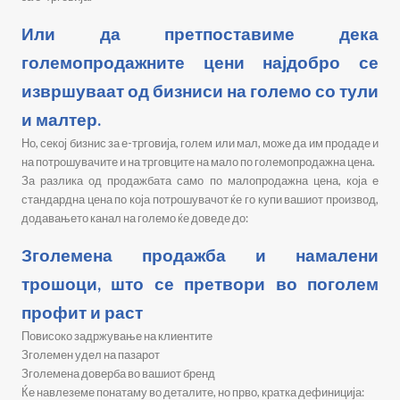
Или да претпоставиме дека
големопродажните цени најдобро се
извршуваат од бизниси на големо со тули
и малтер.
Но, секој бизнис за е-трговија, голем или мал, може да им продаде и
на потрошувачите и на трговците на мало по големопродажна цена.
За разлика од продажбата само по малопродажна цена, која е
стандардна цена по која потрошувачот ќе го купи вашиот производ,
додавањето канал на големо ќе доведе до:
Зголемена продажба и намалени
трошоци, што се претвори во поголем
профит и раст
Повисоко задржување на клиентите
Зголемен удел на пазарот
Зголемена доверба во вашиот бренд
Ќе навлеземе понатаму во деталите, но прво, кратка дефиниција: