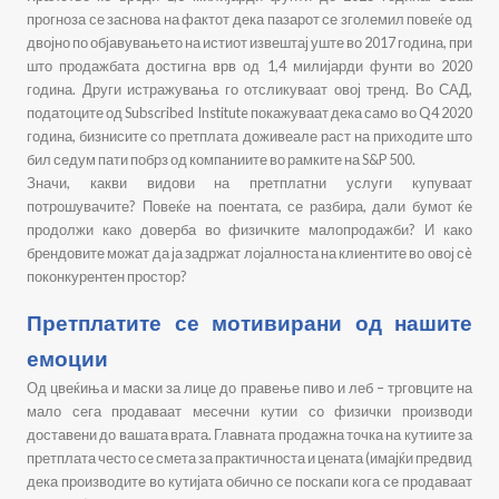
прогноза се заснова на фактот дека пазарот се зголемил повеќе од
двојно по објавувањето на истиот извештај уште во 2017 година, при
што продажбата достигна врв од 1,4 милијарди фунти во 2020
година. Други истражувања го отсликуваат овој тренд. Во САД,
податоците од Subscribed Institute покажуваат дека само во Q4 2020
година, бизнисите со претплата доживеале раст на приходите што
бил седум пати побрз од компаниите во рамките на S&P 500.
Значи, какви видови на претплатни услуги купуваат
потрошувачите? Повеќе на поентата, се разбира, дали бумот ќе
продолжи како доверба во физичките малопродажби? И како
брендовите можат да ја задржат лојалноста на клиентите во овој сè
поконкурентен простор?
Претплатите се мотивирани од нашите
емоции
Од цвеќиња и маски за лице до правење пиво и леб – трговците на
мало сега продаваат месечни кутии со физички производи
доставени до вашата врата. Главната продажна точка на кутиите за
претплата често се смета за практичноста и цената (имајќи предвид
дека производите во кутијата обично се поскапи кога се продаваат