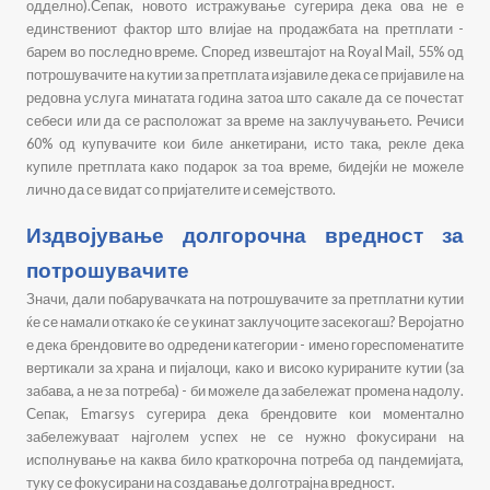
одделно).Сепак, новото истражување сугерира дека ова не е
единствениот фактор што влијае на продажбата на претплати -
барем во последно време. Според извештајот на Royal Mail, 55% од
потрошувачите на кутии за претплата изјавиле дека се пријавиле на
редовна услуга минатата година затоа што сакале да се почестат
себеси или да се расположат за време на заклучувањето. Речиси
60% од купувачите кои биле анкетирани, исто така, рекле дека
купиле претплата како подарок за тоа време, бидејќи не можеле
лично да се видат со пријателите и семејството.
Издвојување долгорочна вредност за
потрошувачите
Значи, дали побарувачката на потрошувачите за претплатни кутии
ќе се намали откако ќе се укинат заклучоците засекогаш? Веројатно
е дека брендовите во одредени категории - имено гореспоменатите
вертикали за храна и пијалоци, како и високо курираните кутии (за
забава, а не за потреба) - би можеле да забележат промена надолу.
Сепак, Emarsys сугерира дека брендовите кои моментално
забележуваат најголем успех не се нужно фокусирани на
исполнување на каква било краткорочна потреба од пандемијата,
туку се фокусирани на создавање долготрајна вредност.