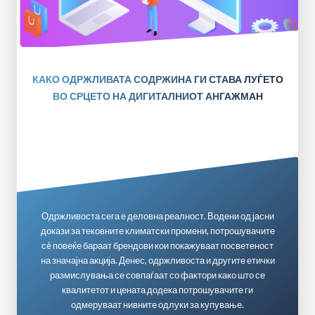
КАКО ОДРЖЛИВАТА СОДРЖИНА ГИ СТАВА ЛУЃЕТО
ВО СРЦЕТО НА ДИГИТАЛНИОТ АНГАЖМАН
Одржливоста сега е деловна реалност. Водени од јасни
докази за тековните климатски промени, потрошувачите
сè повеќе бараат брендови кои покажуваат посветеност
на значајна акција. Денес, одржливоста и другите етички
размислувања се совпаѓаат со фактори како што се
квалитетот и цената додека потрошувачите ги
одмеруваат нивните одлуки за купување.