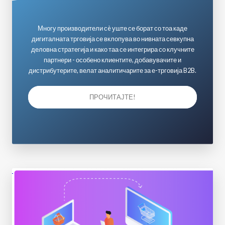
Многу производители сè уште се борат со тоа каде
дигиталната трговија се вклопува во нивната севкупна
деловна стратегија и како таа се интегрира со клучните
партнери - особено клиентите, добавувачите и
дистрибутерите, велат аналитичарите за е-трговија B2B.
ПРОЧИТАЈТЕ!