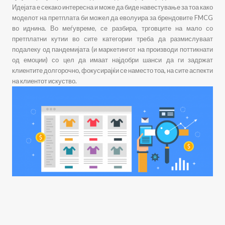
Идејата е секако интересна и може да биде навестување за тоа како
моделот на претплата би можел да еволуира за брендовите FMCG
во иднина. Во меѓувреме, се разбира, трговците на мало со
претплатни кутии во сите категории треба да размислуваат
подалеку од пандемијата (и маркетингот на производи поттикнати
од емоции) со цел да имаат најдобри шанси да ги задржат
клиентите долгорочно, фокусирајќи се наместо тоа, на сите аспекти
на клиентот
и
скуство.