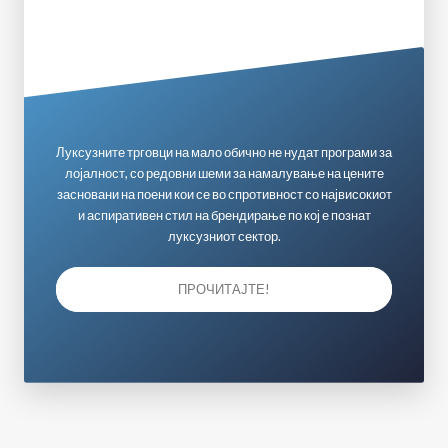
Луксузните трговци на мало обично не нудат програми за
лојалност, со редовни шеми за намалување на цените
засновани на поени кои се во спротивност со највисокиот
и аспиративен стил на брендирање по кој е познат
луксузниот сектор.
ПРОЧИТАЈТЕ!