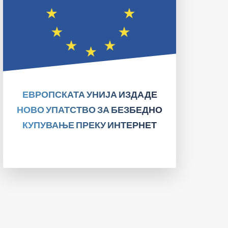
Европската унија бараше начини да
создаде побезбедна средина за онлајн
купувачите и овој месец објави упатство
за безбедно купување преку Интернет
објавено во Службениот весник на
Европската унија.
ЕВРОПСКАТА УНИЈА ИЗДАДЕ
ПРОЧИТАЈТЕ!
НОВО УПАТСТВО ЗА БЕЗБЕДНО
КУПУВАЊЕ ПРЕКУ ИНТЕРНЕТ