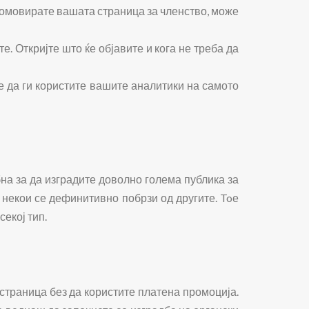
промовирате вашата страница за членство, може
. Откријте што ќе објавите и кога не треба да
е да ги користите вашите аналитики на самото
бна за да изградите доволно голема публика за
о некои се дефинитивно побрзи од другите. Toе
секој тип.
 страница без да користите платена промоција.