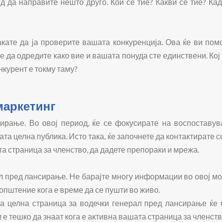
ед да направите нешто друго. Кои се тие? Какви се тие? Ка
сакате да ја проверите вашата конкуренција. Ова ќе ви пом
не да одредите како вие и вашата понуда сте единствени. Ко
нкурент е токму таму?
маркетинг
сирање. Во овој период, ќе се фокусирате на воспоставу
та целна публика. Исто така, ќе започнете да контактирате 
а страница за членство, да дадете препораки и мрежа.
 пред лансирање. Не барајте многу информации во овој мом
општение кога е време да се пушти во живо.
ата целна страница за водечки генерал пред лансирање ќе
 е тешко да знаат кога е активна вашата страница за членств