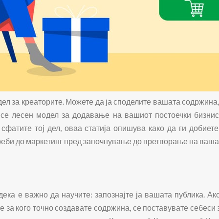
ел за креаторите. Можете да ја споделите вашата содржина,
о се лесен модел за додавање на вашиот постоечки бизнис
 сфатите тој дел, оваа статија опишува како да ги добиет
реби до маркетинг пред започнување до претворање на ваша
ка е важно да научите: запознајте ја вашата публика. Ако
е за кого точно создавате содржина, се поставувате себеси 