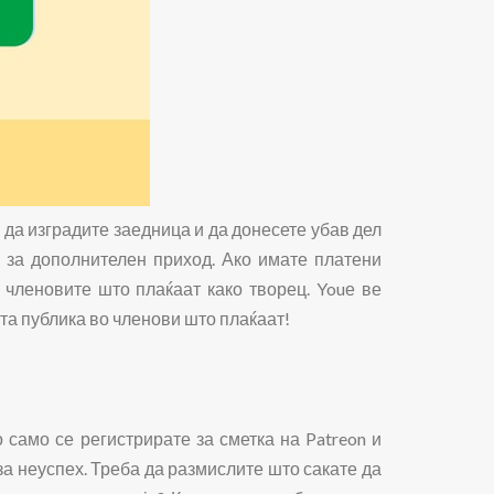
 да изградите заедница и да донесете убав дел
 за дополнителен приход. Ако имате платени
е членовите што плаќаат како творец. Youе ве
та публика во членови што плаќаат!
 само се регистрирате за сметка на Patreon и
за неуспех. Треба да размислите што сакате да