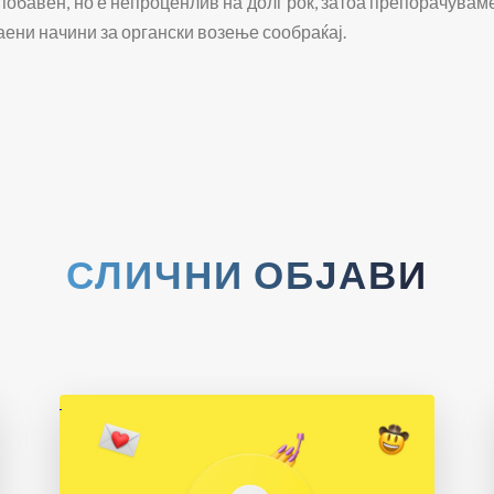
побавен, но е непроценлив на долг рок, затоа препорачувам
аени начини за органски возење сообраќај.
СЛИЧНИ ОБЈАВИ