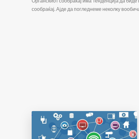
Органскиот сообраќај има тенденција да биде 
сообраќај. Ајде да погледнеме неколку вообич