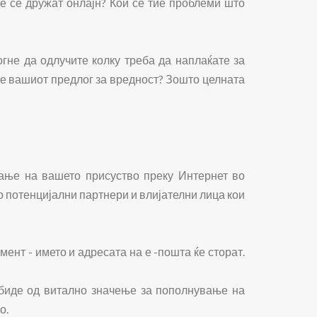
де се дружат онлајн? Кои се тие проблеми што
огне да одлучите колку треба да наплаќате за
ј е вашиот предлог за вредност? Зошто целната
вање на вашето присуство преку Интернет во
со потенцијални партнери и влијателни лица кои
ент - името и адресата на е -пошта ќе сторат.
 биде од витално значење за пополнување на
о.