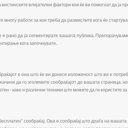
а вистинските влијателни фактори кои ќе ви помогнат да ја 
 многу работи за кои треба да размислите кога ќе стартувате
е е рано да ја сегментирате вашата публика. Препорачувам
ентирање кога започнувате.
раќајот е она што ќе ви донесе изложеност што ви е потре
начини да го зголемите сообраќајот до вашата страница, н
тен - како и различни техники што можете да ги користите за 
бесплатен“ сообраќај. Ова е сообраќај што доаѓа на вашата