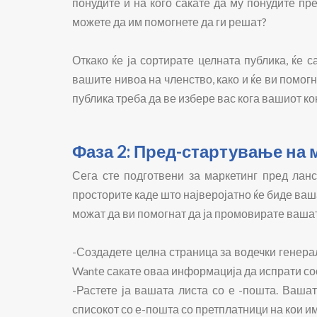
понудите и на кого сакате да му понудите пр
можете да им помогнете да ги решат?
Откако ќе ја сортирате целната публика, ќе 
вашите нивоа на членство, како и ќе ви помог
публика треба да ве избере вас кога вашиот ко
Фаза 2: Пред-стартување на 
Сега сте подготвени за маркетинг пред лан
просторите каде што најверојатно ќе биде ваша
можат да ви помогнат да ја промовирате вашат
-Создадете целна страница за водечки генерал
Wantе сакате оваа информација да испрати со
-Растете ја вашата листа со е -пошта. Ваш
списокот со е-пошта со претплатници на кои им