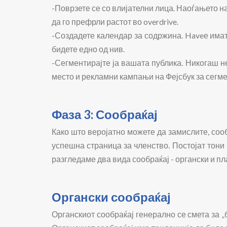
-Поврзете се со влијателни лица. Наоѓањето н
да го префрли растот во overdrive.
-Создадете календар за содржина. Haveе имате
бидете едно од нив.
-Сегментирајте ја вашата публика. Никогаш н
место и рекламни кампањи на Фејсбук за сегм
Фаза 3: Сообраќај
Како што веројатно можете да замислите, сооб
успешна страница за членство. Постојат тони 
разгледаме два вида сообраќај - органски и пла
Органски сообраќај
Органскиот сообраќај генерално се смета за „