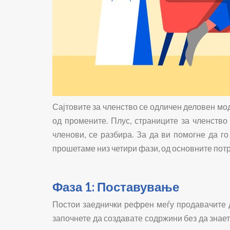
Сајтовите за членство се одличен деловен мод
од промените. Плус, страниците за членств
членови, се разбира. За да ви помогне да го
прошетаме низ четири фази, од основните пот
Фаза 1: Поставување
Постои заеднички рефрен меѓу продавачите де
започнете да создавате содржини без да знает