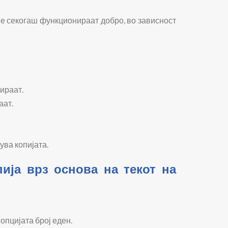
не секогаш функционираат добро, во зависност
ираат.
аат.
ува копијата.
пија врз основа на текот на
 опцијата број еден.