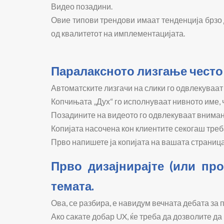
Видео позадини.
Овие типови трендови имаат тенденција брзо 
од квалитетот на имплементацијата.
Паралаксното лизгање често
Автоматските лизгачи на слики го одвлекуваат
Копчињата „Дух“ го исполнуваат нивното име, 
Позадините на видеото го одвлекуваат вниман
Копијата насочена кон клиентите секогаш треба
Прво напишете ја копијата на вашата страница,
Прво дизајнирајте (или про
темата.
Ова, се разбира, е навидум вечната дебата за 
Ако сакате добар UX, ќе треба да дозволите да 