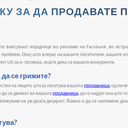
У ЗА ДА ПРОДАВАТЕ 
е внесуваат илјадници во реклами на Facebook, во истра
м проблем. Оној што влијае на вашите посетители, вашите кл
от UX за е-трговија, знајте дека се вашите конкуренти.
 да се грижите?
уство на лицето што ја посетува вашата
продавница
, од поч
те да се движат во вашата
продавница
, да го најдат она што го
обложувам на ум доаѓа дизајнот. Важно е да се напомене де
тува?