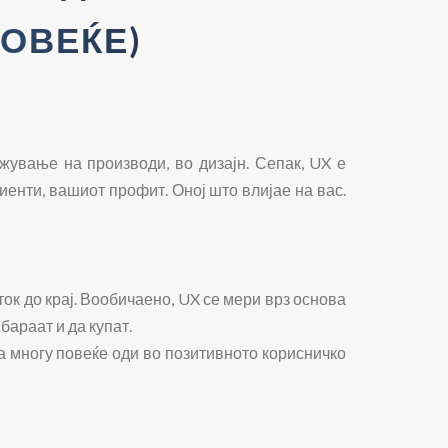
ПОВЕЌЕ)
жување на производи, во дизајн. Сепак, UX е
иенти, вашиот профит. Оној што влијае на вас.
еток до крај. Вообичаено, UX се мери врз основа
 бараат и да купат.
ка многу повеќе оди во позитивното корисничко