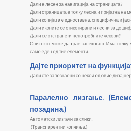
Дали е лесен за навигација на страницата?
Дали страницата е толку лесна и пријатна на 
Дали копијата е едноставна, специфична и јас
Дали иконите се етикетирани и лесни за деш
Дали се отстранети непотребните чекори?
Списокот може да трае засекогаш. Има толку м
само еден од тие елементи.
Дајте приоритет на функцијат
Дали сте запознаени со некои од овие дизајне
Паралелно лизгање. (Еле
позадина.)
Автоматски лизгачи за слики.
(Транспарентни копчиња.)