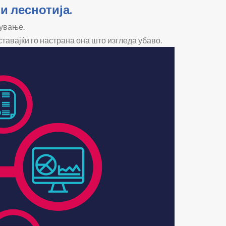
и леснотија.
жување.
ставајќи го настрана она што изгледа убаво.