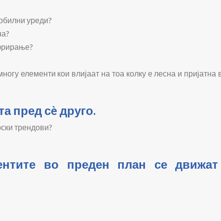
мобилни уреди?
на?
ифрирање?
ногу елементи кои влијаат на тоа колку е лесна и пријатна
а пред сè друго.
рски трендови?
ментите во преден план се движат