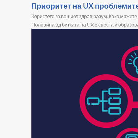
Приоритет на UX проблемите 
Користете го вашиот здрав разум. Како можете
Половина од битката на UX е свеста и образова