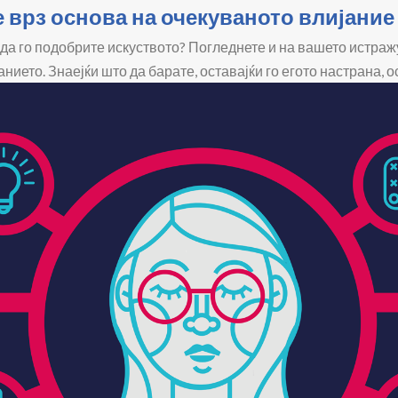
врз основа на очекуваното влијание 
 да го подобрите искуството? Погледнете и на вашето истра
нието. Знаејќи што да барате, оставајќи го егото настрана, о