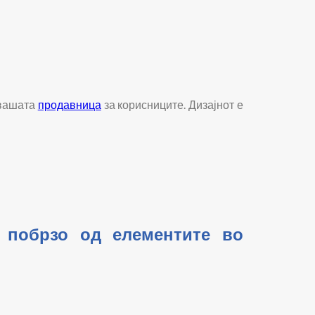
 вашата
продавница
за корисниците. Дизајнот е
 побрзо од елементите во