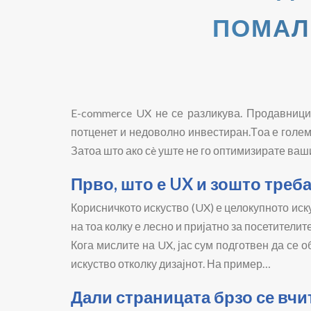
ПОМАЛК
E-commerce UX не се разликува. Продавницит
потценет и недоволно инвестиран.
Т
оа е голе
Затоа што ако сè уште не го оптимизирате ваши
Прво, што е UX и зошто треба
Корисничкото искуство (UX) е целокупното иск
на тоа колку е лесно и пријатно за посетители
Кога мислите на UX, јас сум подготвен да се 
искуство отколку дизајнот. На пример…
Дали страницата брзо се вчи