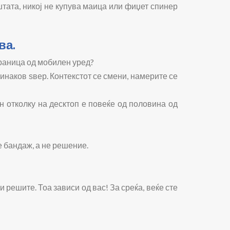
иштата, никој не купува маица или фиџет спинер
ва.
траница од мобилен уред?
инаков ѕвер. Контекстот се смени, намерите се
 отколку на десктоп е повеќе од половина од
 бандаж, а не решение.
 решите. Тоа зависи од вас! За среќа, веќе сте