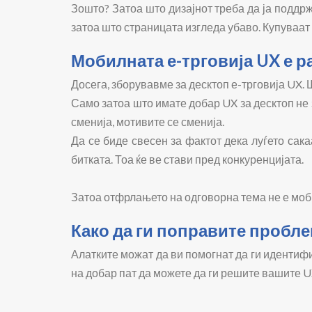
Зошто? Затоа што дизајнот треба да ја поддржу
затоа што страницата изгледа убаво. Купуваат 
Мобилната е-трговија UX е ра
Досега, зборувавме за десктоп е-трговија UX.
Само затоа што имате добар UX за десктоп не 
сменија, мотивите се сменија.
Да се биде свесен за фактот дека луѓето са
битката. Тоа ќе ве стави пред конкуренцијата.
Затоа отфрлањето на одговорна тема не е моб
Како да ги поправите пробле
Алатките можат да ви помогнат да ги идентифик
на добар пат да можете да ги решите вашите U