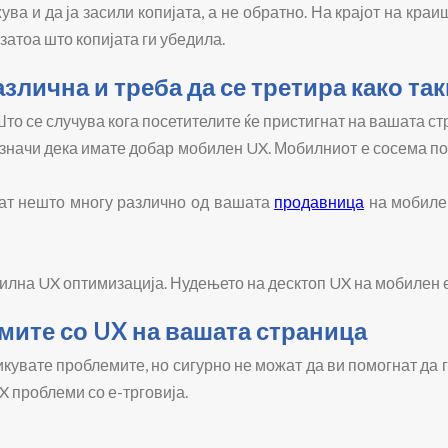
ва и да ја засили копијата, а не обратно. На крајот на кра
затоа што копијата ги убедила.
злична и треба да се третира како так
 Што се случува кога посетителите ќе пристигнат на вашата с
значи дека имате добар мобилен UX. Мобилниот е сосема по
каат нешто многу различно од вашата
продавница
на мобилен
илна UX оптимизација. Нудењето на десктоп UX на мобилен е
мите со UX на вашата страница
увате проблемите, но сигурно не можат да ви помогнат да ги
X проблеми со е-трговија.