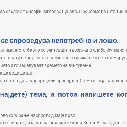
да соблечат бидејќи изгледаат убаво. Проблемот е што тие 
 се спроведува непотребно и лошо.
 вниманието, бавно се вчитуваат и докажано слабо функцион
честопати се појавуваат неможни за кликање и се занемарув
ието и го забавуваат времето на вчитување.
 да води дизајн.
 а потоа дизајнирајте (или пронајдете) тема што ја надополн
најдете) тема, а потоа напишете ко
прво копирање наспроти дизајн прво.
го копирате дизајнот на водечките води. Ќе треба да одите со