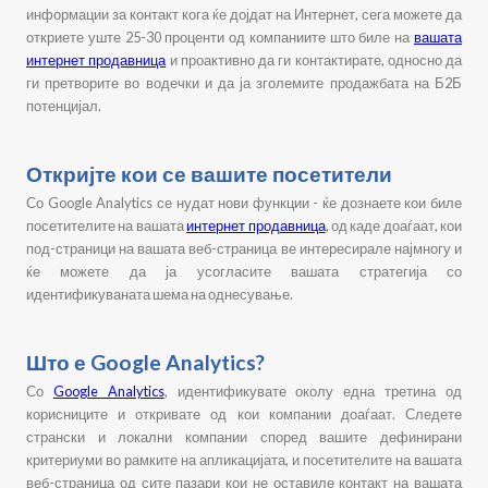
информации за контакт кога ќе дојдат на Интернет, сега можете да
откриете уште 25-30 проценти од компаниите што биле на
вашата
интернет продавница
и проактивно да ги контактирате, односно да
ги претворите во водечки и да ја зголемите продажбата на Б2Б
потенцијал.
Откријте кои се вашите посетители
Со Google Analytics се нудат нови функции - ќе дознаете кои биле
посетителите на вашата
интернет продавница
, од каде доаѓаат, кои
под-страници на вашата веб-страница ве интересирале најмногу и
ќе можете да ја усогласите вашата стратегија со
идентификуваната шема на однесување.
Што е Google Analytics?
Со
Google Analytics
, идентификувате околу една третина од
корисниците и откривате од кои компании доаѓаат. Следете
странски и локални компании според вашите дефинирани
критериуми во рамките на апликацијата, и посетителите на вашата
веб-страница од сите пазари кои не оставиле контакт на вашата