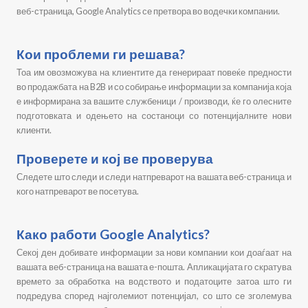
веб-страница, Google Analytics се претвора во водечки компании.
Кои проблеми ги решава?
Тоа им овозможува на клиентите да генерираат повеќе предности
во продажбата на B2B и со собирање информации за компанија која
е информирана за вашите службеници / производи, ќе го олесните
подготовката и одењето на состаноци со потенцијалните нови
клиенти.
Проверете и кој ве проверува
Следете што следи и следи натпреварот на вашата веб-страница и
кого натпреварот ве посетува.
Како работи Google Analytics?
Секој ден добивате информации за нови компании кои доаѓаат на
вашата веб-страница на вашата е-пошта. Апликацијата го скратува
времето за обработка на водството и податоците затоа што ги
подредува според најголемиот потенцијал, со што се зголемува