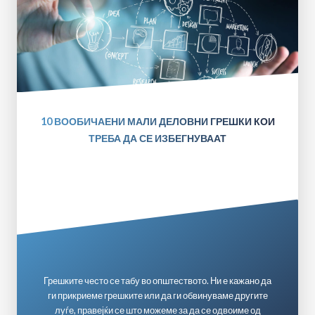
10 ВООБИЧАЕНИ МАЛИ ДЕЛОВНИ ГРЕШКИ КОИ
ТРЕБА ДА СЕ ИЗБЕГНУВААТ
Грешките често се табу во општеството. Ни е кажано да
ги прикриеме грешките или да ги обвинуваме другите
луѓе, правејќи се што можеме за да се одвоиме од