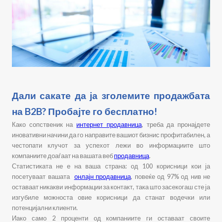
Дали сакате да ја зголемите продажбата
на B2B? Пробајте го бесплатно!
Како сопственик на
интернет продавница
, треба да пронајдете
иновативни начини да го направите вашиот бизнис профитабилен, а
честопати клучот за успехот лежи во информациите што
компаниите доаѓаат на вашата веб
продавница
.
Статистиката не е на ваша страна: од 100 корисници кои ја
посетуваат вашата
онлајн продавница
, повеќе од 97% од нив не
оставаат никакви информации за контакт, така што засекогаш сте ја
изгубиле можноста овие корисници да станат водечки или
потенцијални клиенти.
Иако само 2 проценти од компаниите ги оставаат своите