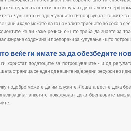
ирате патувањата што ги поттикнуваат дигиталните перформ
те за чувството и однесувањето ги поврзуваат точките за
ве чини и каде можете да го намалите триењето во секоја сес
лиентите ќе ви каже речиси сè што треба да знаете за то
ализирана содржина и препораки за купување - што потрошув
то веќе ги имате за да обезбедите но
 ги користат податоците за потрошувачите - и од регула
ата страница се еден од вашите највредни ресурси во идни
олку подобро можете да им служите. Лошата вест е дека бре
онализација: анкетите покажуваат дека брендовите мисл
чите.