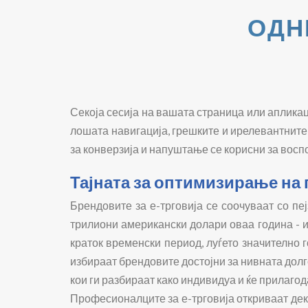
ОДН
Секоја сесија на вашата страница или апликац
лошата навигација, грешките и ирелевантните 
за конверзија и напуштање се корисни за восп
Тајната за оптимизирање на п
Брендовите за е-трговија се соочуваат со пеј
трилиони американски долари оваа година - и
краток временски период, луѓето значително г
избираат брендовите достојни за нивната долг
кои ги разбираат како индивидуа и ќе прилагод
Професионалците за е-трговија откриваат дека