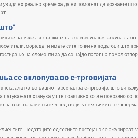
увиди во реално време за да ви помогнат да дознаете што 
ат.
ошто“
ниците за излез и стапките на отскокнување кажува само 
посетители, мора да ги имате сите точки на податоци што п
 тестирање на елементи за да се најде патот на помал отпор
.
ња се вклопува во е-трговијата
ска алатка во вашиот арсенал за е-трговија, што ви кажу
а патувањата станува уште поактивно кога е поврзано со по
то на глас на клиентите и податоци за техничките перформ
 клиентите. Податоците од сесиите постојано се ажурираат 
ем неискористен потенцијал или борбите што ги спречува