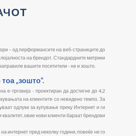
АЧОТ
ктори – од перформансите на веб-страниците до
т лојалноста на брендот. Стандардните метрики
направиле вашите посетители - не и зошто.
тоа „зошто“.
на е-трговија - проектиран да достигне до 4,2
екувањата на клиентите со невидено темпо. За
суваат одлуки за купување преку Интернет и ги
и квалитет, овие нови клиенти бараат брендови
на интернет пред неколку години, повеќе не го