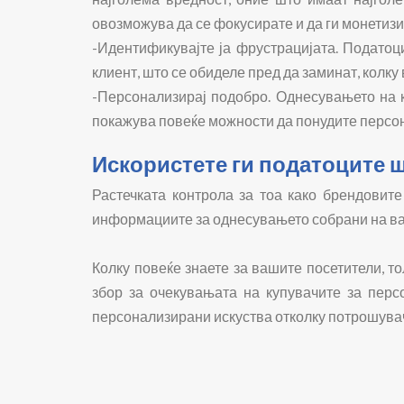
овозможува да се фокусирате и да ги монетиз
-Идентификувајте ја фрустрацијата. Податоци
клиент, што се обиделе пред да заминат, колку 
-Персонализирај подобро. Однесувањето на к
покажува повеќе можности да понудите персон
Искористете ги податоците ш
Растечката контрола за тоа како брендовите
информациите за однесувањето собрани на ваш
Колку повеќе знаете за вашите посетители, т
збор за очекувањата на купувачите за перс
персонализирани искуства отколку потрошува