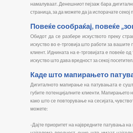
намалуваат. Денешниот пејзаж бара дигитални 
страница, за да можете да ја испорачате секој п
Повеќе сообраќај, повеќе „з
Обидот да се разбере искуството преку стра
искуство во е-трговија што работи за вашите 
клиент. Иднината на е-трговијата е повеќе од
искуство што дава вредност за секој посетител
Каде што мапирањето патува
Дигиталното мапирање на патувањата е суштин
губите потенцијалните клиенти. Мапирањето н
како што се повторување на сесијата, чувство
можете:
-Дајте приоритет на највредните патувања на
најголема вредност, оние што имаат најгол