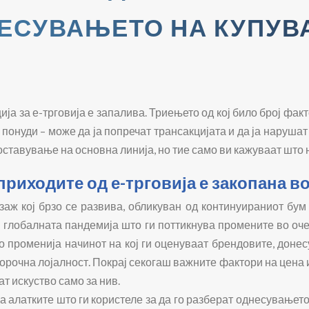
ЕСУВАЊЕТО НА КУПУВ
ија за е-трговија е запалива. Триењето од кој било број фа
понуди – може да ја попречат трансакцијата и да ја наруша
оставување на основна линија, но тие само ви кажуваат што 
риходите од е-трговија е закопана во 
заж кој брзо се развива, обликуван од континуираниот бум 
 глобалната пандемија што ги поттикнува промените во оч
о променија начинот на кој ги оценуваат брендовите, доне
орочна лојалност. Покрај секогаш важните фактори на цена 
ат искуство само за нив.
 алатките што ги користеле за да го разберат однесувањето 