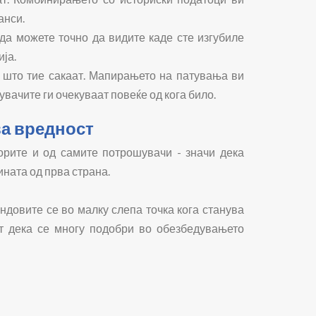
анси.
 да можете точно да видите каде сте изгубиле
ија.
а што тие сакаат. Мапирањето на патувања ви
ачите ги очекуваат повеќе од кога било.
ва вредност
торите и од самите потрошувачи - значи дека
ната од прва страна.
ндовите се во малку слепа точка кога станува
ат дека се многу подобри во обезбедувањето