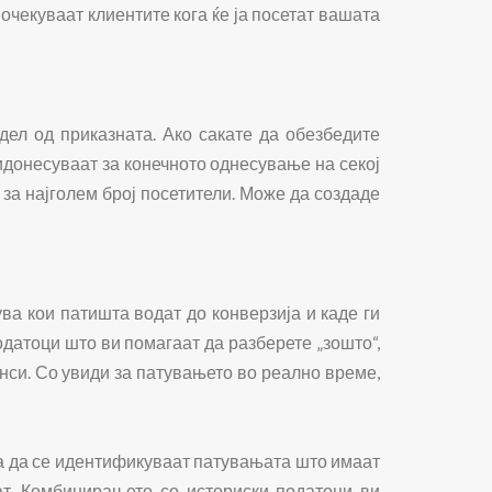
очекуваат клиентите кога ќе ја посетат вашата
дел од приказната. Ако сакате да обезбедите
ридонесуваат за конечното однесување на секој
 за најголем број посетители. Може да создаде
ва кои патишта водат до конверзија и каде ги
датоци што ви помагаат да разберете „зошто“,
анси. Со увиди за патувањето во реално време,
за да се идентификуваат патувањата што имаат
ат. Комбинирањето со историски податоци ви