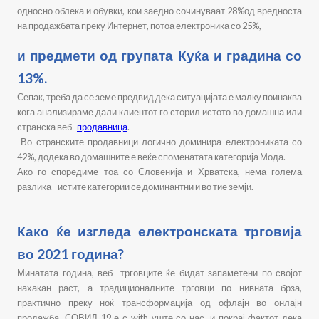
односно облека и обувки, кои заедно сочинуваат 28%од вредноста
на продажбата преку Интернет, потоа електроника со 25%,
и предмети од групата Куќа и градина со
13%.
Сепак, треба да се земе предвид дека ситуацијата е малку поинаква
кога анализираме дали клиентот го сторил истото во домашна или
странска веб -
продавница
.
Во странските продавници логично доминира електрониката со
42%, додека во домашните е веќе споменатата категорија Мода.
Ако го споредиме тоа со Словенија и Хрватска, нема голема
разлика - истите категории се доминантни и во тие земји.
Како ќе изгледа електронската трговија
во 2021 година?
Минатата година, веб -трговците ќе бидат запаметени по својот
нахакан раст, а традиционалните трговци по нивната брза,
практично преку ноќ трансформација од офлајн во онлајн
продажба. СОВИД-19 е с with уште со нас, и покрај фактот дека