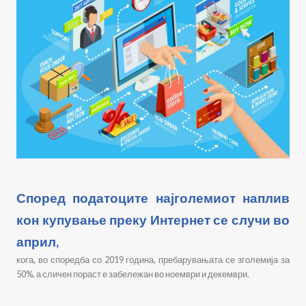
Според податоците најголемиот наплив
кон купување преку Интернет се случи во
април,
кога, во споредба со 2019 година, пребарувањата се зголемија за
50%, а сличен пораст е забележан во ноември и декември.