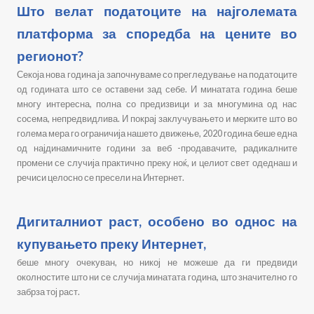
Што велат податоците на најголемата
платформа за споредба на цените во
регионот?
Секоја нова година ја започнуваме со прегледување на податоците
од годината што се оставени зад себе. И минатата година беше
многу интересна, полна со предизвици и за многумина од нас
сосема, непредвидлива. И покрај заклучувањето и мерките што во
голема мера го ограничија нашето движење, 2020 година беше една
од најдинамичните години за веб -продавачите, радикалните
промени се случија практично преку ноќ, и целиот свет одеднаш и
речиси целосно се пресели на Интернет.
Дигиталниот раст, особено во однос на
купувањето преку Интернет,
беше многу очекуван, но никој не можеше да ги предвиди
околностите што ни се случија минатата година, што значително го
забрза тој раст.