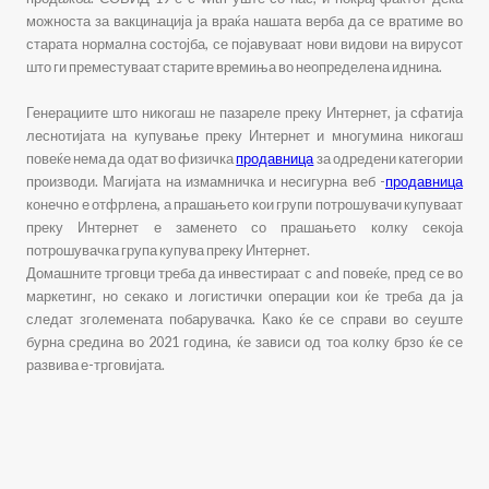
можноста за вакцинација ја враќа нашата верба да се вратиме во
старата нормална состојба, се појавуваат нови видови на вирусот
што ги преместуваат старите времиња во неопределена иднина.
Генерациите што никогаш не пазареле преку Интернет, ја сфатија
леснотијата на купување преку Интернет и многумина никогаш
повеќе нема да одат во физичка
продавница
за одредени категории
производи. Магијата на измамничка и несигурна веб -
продавница
конечно е отфрлена, а прашањето кои групи потрошувачи купуваат
преку Интернет е заменето со прашањето колку секоја
потрошувачка група купува преку Интернет.
Домашните трговци треба да инвестираат с and повеќе, пред се во
маркетинг, но секако и логистички операции кои ќе треба да ја
следат зголемената побарувачка. Како ќе се справи во сеуште
бурна средина во 2021 година, ќе зависи од тоа колку брзо ќе се
развива е-трговијата.