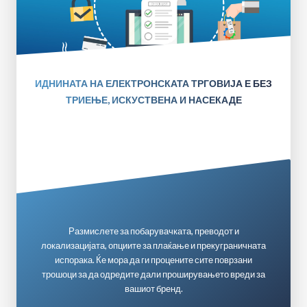
ИДНИНАТА НА ЕЛЕКТРОНСКАТА ТРГОВИЈА Е БЕЗ
ТРИЕЊЕ, ИСКУСТВЕНА И НАСЕКАДЕ
Размислете за побарувачката, преводот и
локализацијата, опциите за плаќање и прекуграничната
испорака. Ќе мора да ги процените сите поврзани
трошоци за да одредите дали проширувањето вреди за
вашиот бренд.