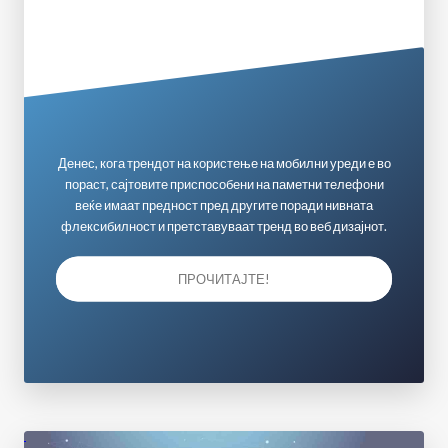
Денес, кога трендот на користење на мобилни уреди е во
пораст, сајтовите приспособени на паметни телефони
веќе имаат предност пред другите поради нивната
флексибилност и претставуваат тренд во веб дизајнот.
ПРОЧИТАЈТЕ!