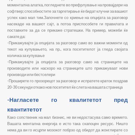
моментална алатка, погледнете во префрлување на провајдери на
софтвер; способностите за таргетирање ќе бидат клучни за вашиот
успех како мал тим.Започнете со криење на опцијата за разговор
насекаде на вашиот сајт, а потоа приспособете ги правилата и
поставките за да се прикаже стратешки. На пример, можеби ќе
сакате да:
-Прикажувајте ја опцијата за разговор само во важни моменти од
текот на купувањето, на пр., кога посетителот ја гледа својата
количка за купување
-
Прикажувајте ја опцијата за разговор само на страниците на
производите или наскоро на страниците што прикажуваат нови
производи или бестселери
-
Проширете го прозорецот за разговор и испратете краток поздрав
20-30 секунди откако нов посетител ќе слета на вашата страница
-Нагласете го квалитетот пред
квантитетот
Како сопственик на мал бизнис, не ви недостасува само времето.
Вашата ментална енергија е исто така скапоцен ресурс. Ништо
нема да ви го исцрпи мозокот побрзо од обидот да жонглирате со