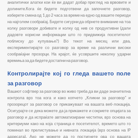
аналитички алатки кои ќе ви дадат добар преглед на врвовите и
долините.Кога ќе бидете подготвени да започнете разговор,
изберете смена од 1 до 2 часа за време на едно од вашите периоди
на најголем сообраќај. Бидете сигурни да обрнете внимание на тоа
колку разговори добивате и колку од нив се продуктивни (дали
дадовте корисни информации што го придвижија посетителот
поблиску до купување?) Во текот на месец или два,
експериментирајте со разговор за време на различни високи
сообраќајни прозорци. На крајот, ќе усовршите неколку ударни
времиња за да бидете достапни на разговор.
Контролирајте кој го гледа вашето поле
за разговор
Вашиот софтвер за разговор во живо треба да ви даде значителна
контрола врз тоа кога и како копчето „Кликни за разговор“ и
прозорецот за разговор се прикажуваат на вашата веб-локација.
Осигурајте се дека можете да ја прикажете и сокриете опцијата за
разговор и да испраќате автоматизирани честитки, врз основа на
критериуми како на која страница е посетителот, времето што го
поминал во прелистување и нивната локација (врз основа на IP
адресата). Ако не можете да го постигнете ова со вашата