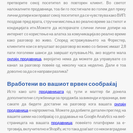
претворите секој посетител во повторен клиент. Во светот
на
локалните продавници
, тоа би го постигнале во голем дел преку
лични допири кои прават секој посетител да се чувствува како ВИП:
поздрав пред врата, стручни мислења во реално време за стилот и
кондицијата итн.Можете да испорачате слични лични допири на
интернет со користење на алатка за комуникација во реално време
како разговор во живо. Според истражувањето на Форестер,
клиентите кои се впуштаат во разговор во живо со бизнис имаат 2,8
пати поголеми шанси да завршат купување.Но, ако водите мала
онлајн продавница
, веројатно нема да можете да управувате со
канал за разговор повеќе од неколку часа неделно. Дали е тоа
доволно за да се направи разлика?
Вработени во вашиот врвен сообраќај
Исто како што
продавницата
од тули и малтер би донела
дополнителни службеници за продажба за викенди и празници, вие
сакате да бидете достапни на разговор кога вашата
онлајн
продавница
е најпрометна. Можете да добиете детален преглед на
вашите шеми на сообраќај со додавање на Google Analytics на веб-
страницата на вашата
продавница
; повеќето платформи за е-
трговија, вклучително и Shopify, исто така доаѓаат со некои вградени