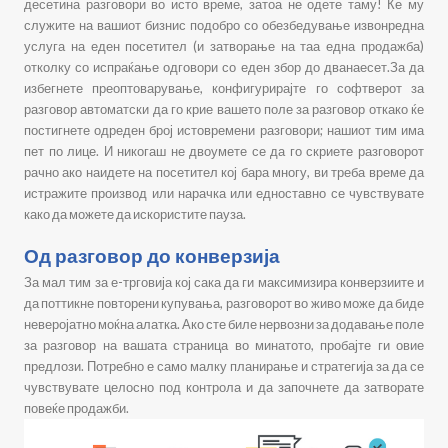
десетина разговори во исто време, затоа не одете таму! Ќе му
служите на вашиот бизнис подобро со обезбедување извонредна
услуга на еден посетител (и затворање на таа една продажба)
отколку со испраќање одговори со еден збор до дванаесет.За да
избегнете преоптоварување, конфигурирајте го софтверот за
разговор автоматски да го крие вашето поле за разговор откако ќе
постигнете одреден број истовремени разговори; нашиот тим има
пет по лице. И никогаш не двоумете се да го скриете разговорот
рачно ако наидете на посетител кој бара многу, ви треба време да
истражите производ или нарачка или едноставно се чувствувате
како да можете да искористите пауза.
Од разговор до конверзија
За мал тим за е-трговија кој сака да ги максимизира конверзиите и
да поттикне повторени купувања, разговорот во живо може да биде
неверојатно моќна алатка. Ако сте биле нервозни за додавање поле
за разговор на вашата страница во минатото, пробајте ги овие
предлози. Потребно е само малку планирање и стратегија за да се
чувствувате целосно под контрола и да започнете да затворате
повеќе продажби.