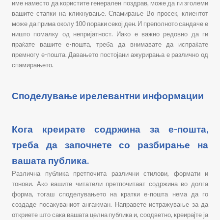
име наместо да користите генерален поздрав, може да ги зголеми
вашите стапки на кликнување. Спамирање Во просек, клиентот
може да прима околу 100 пораки секој ден. И преполното сандаче е
ништо помалку од непријатност. Иако е важно редовно да ги
праќате вашите е-пошта, треба да внимавате да испраќате
премногу е-пошта. Давањето постојани ажурирања е различно од
спамирањето.
Споделување ирелевантни информации
Кога креирате содржина за е-пошта,
треба да започнете со разбирање на
вашата публика.
Различна публика претпочита различни стилови, формати и
тонови. Ако вашите читатели претпочитаат содржина во долга
форма, тогаш споделувањето на кратки е-пошта нема да го
создаде посакуваниот ангажман. Направете истражување за да
откриете што сака вашата целна публика и, соодветно, креирајте ја