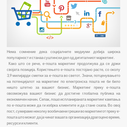
Нема сомнение дека социјалните медиуми добија широка
популарност и станаа суштински дел од дигиталниот маркетинг.
Како што се рече, е-пошта маркетинг продолжува да се држи
својата позиција. Користењето е-пошта постојано расте, со околу
3,9 милијарди сметки за е-пошта во светот. Значи, потценувањето
на потенцијалот на маркетинг по електронска пошта не би било
ништо штетно за вашиот бизнис. Маркетинг преку е-пошта
овозможува вашиот бизнис да достигне глобална публика на
економичен начин. Сепак, лошо испланираната маркетинг кампања
по е-пошта може да ги избрка клиентите и да стане скапа. Во овој
пост, сумираме неколку вообичаени грешки во маркетингот преку е-
пошта што можат да ја чинат вашата организација драгоцено време,
ресурси и клиенти.