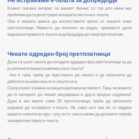
Клиент покажа интерес за вашиот бизнис со тоа што мина низ
проблеми да се регистрира за вашата листа на е-пошта.
Ова е вашата шанса да воспоставите врска со вашите нови
претплатници. Наместо да молчите на радио, проверете дали
веднаш испраќате е-пошта за добредојде до секој претплатник.
Чекате одреден број претплатници
Дали сè уште чекате да погодите одреден број претплатници за да
ја започнете вашата кампања за е-пошта?
Ако е така, треба да престанете да чекате и да започнете да
работите на нова низа по е-пошта сега.
Секој клиент е важен за вашата деловна активност. Така, не можете
да ги натерате да чекаат ажурирања и друга вредна содржина!
Дури и ако имате само 20 претплатници, треба да започнете
редовно да испраќате е-пошта. Не само што ова ќе ги задржи
вашите клиенти во круг, туку исто така е начин да дознаете повеќе
за маркетинг преку е-пошта.