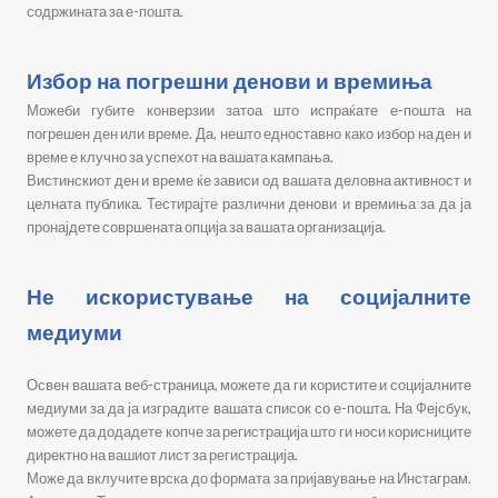
содржината за е-пошта.
Избор на погрешни денови и времиња
Можеби губите конверзии затоа што испраќате е-пошта на
погрешен ден или време. Да, нешто едноставно како избор на ден и
време е клучно за успехот на вашата кампања.
Вистинскиот ден и време ќе зависи од вашата деловна активност и
целната публика. Тестирајте различни денови и времиња за да ја
пронајдете совршената опција за вашата организација.
Не искористување на социјалните
медиуми
Освен вашата веб-страница, можете да ги користите и социјалните
медиуми за да ја изградите вашата список со е-пошта. На Фејсбук,
можете да додадете копче за регистрација што ги носи корисниците
директно на вашиот лист за регистрација.
Може да вклучите врска до формата за пријавување на Инстаграм.