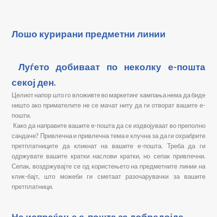
Лошо курирани предметни линии
Луѓето добиваат по неколку е-пошта
секој ден.
Целиот напор што го вложивте во маркетинг кампања нема да биде
ништо ако примателите не се мачат ниту да ги отворат вашите е-
пошти.
Како да направите вашите е-пошта да се издвојуваат во преполно
сандаче? Привлечна и привлечна тема е клучна за да ги охрабрите
претплатниците да кликнат на вашите е-пошта. Треба да ги
одржувате вашите кратки наслови кратки, но сепак привлечни.
Сепак, воздржувајте се од користењето на предметните линии на
клик-бајт, што можеби ги сметаат разочарувачки за вашите
претплатници.
Не испраќање е-пошта за добредојде