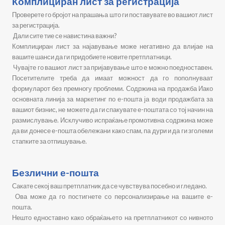
Комплициран лист за регистрација
Проверете го бројот на прашања што ги поставувате во вашиот лист
за регистрација.
Дали сите тие се навистина важни?
Комплициран лист за најавување може негативно да влијае на
вашите шанси да ги придобиете новите претплатници.
Чувајте го вашиот лист за пријавување што е можно поедноставен.
Посетителите треба да имаат можност да го пополнуваат
формуларот без премногу проблеми. Содржина на продажба Иако
основната линија за маркетинг по е-пошта ја води продажбата за
вашиот бизнис, не можете да ги спакувате е-поштата со тој начин на
размислување. Исклучиво испраќање промотивна содржина може
да ви донесе е-пошта обележани како спам, па дури и да ги зголеми
стапките за отпишување.
Безлични е-пошта
Сакате секој ваш претплатник да се чувствува посебно и гледано.
Ова може да го постигнете со персонализирање на вашите е-
пошта.
Нешто едноставно како обраќањето на претплатникот со нивното